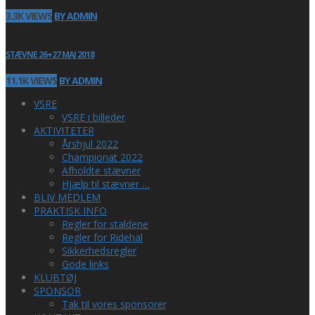
3.3K VIEWS
BY ADMIN
STÆVNE 26+27 MAJ 2018
11.1K VIEWS
BY ADMIN
VSRE
VSRE i billeder
AKTIVITETER
Årshjul 2022
Championat 2022
Afholdte stævner
Hjælp til stævner …
BLIV MEDLEM
PRAKTISK INFO
Regler for staldene
Regler for Ridehal
Sikkerhedsregler
Gode links
KLUBTØJ
SPONSOR
Tak til vores sponsorer