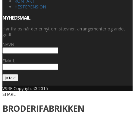
KONTAKT
HESTEPENSION
NYHEDSMAIL
Hør fra os når der er nyt om stævner, arrangementer og andet
godt !
NAVN
EMAIL
Ja tak!
VSRE Copyright © 2015
SHARE
BRODERIFABRIKKEN