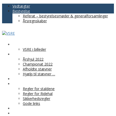
Vedtægter
Bestyrelse
Referat – bestyrelsesmøder & generalforsamlinger
Årsregnskaber
VSRE
VSRE i billeder
AKTIVITETER
Årshjul 2022
Championat 2022
Afholdte stævner
Hjælp til stævner …
BLIV MEDLEM
PRAKTISK INFO
Regler for staldene
Regler for Ridehal
Sikkerhedsregler
Gode links
KLUBTØJ
SPONSOR