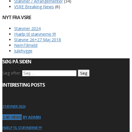
Stævner / Arrangementer
(34)
VSRE Breaking News
(6)
NYT FRA VSRE
Stævner 2024
Hjælp til stævnerne !!!!
Stævne 26+27 Maj 2018
NemTilmeld
Julehygge
SØG PÅ SIDEN
Søg efter:
INTERESTING POSTS
STÆVNER 2024
2.4K VIEWS
BY ADMIN
HJÆLP TIL STÆVNERNE !!!!