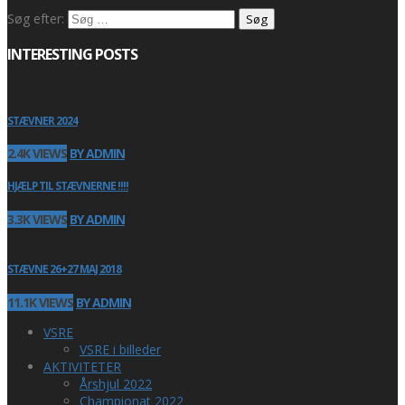
Søg efter:
INTERESTING POSTS
STÆVNER 2024
2.4K VIEWS
BY ADMIN
HJÆLP TIL STÆVNERNE !!!!
3.3K VIEWS
BY ADMIN
STÆVNE 26+27 MAJ 2018
11.1K VIEWS
BY ADMIN
VSRE
VSRE i billeder
AKTIVITETER
Årshjul 2022
Championat 2022