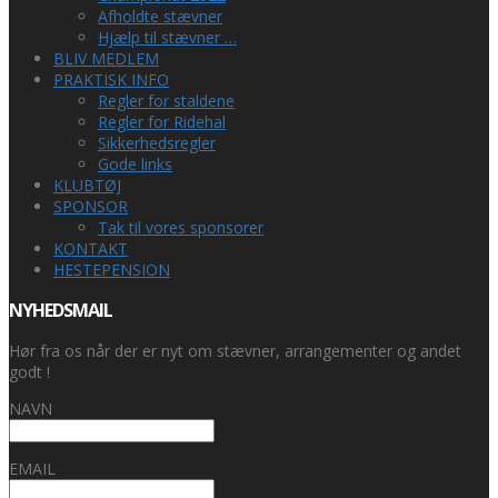
Afholdte stævner
Hjælp til stævner …
BLIV MEDLEM
PRAKTISK INFO
Regler for staldene
Regler for Ridehal
Sikkerhedsregler
Gode links
KLUBTØJ
SPONSOR
Tak til vores sponsorer
KONTAKT
HESTEPENSION
NYHEDSMAIL
Hør fra os når der er nyt om stævner, arrangementer og andet
godt !
NAVN
EMAIL