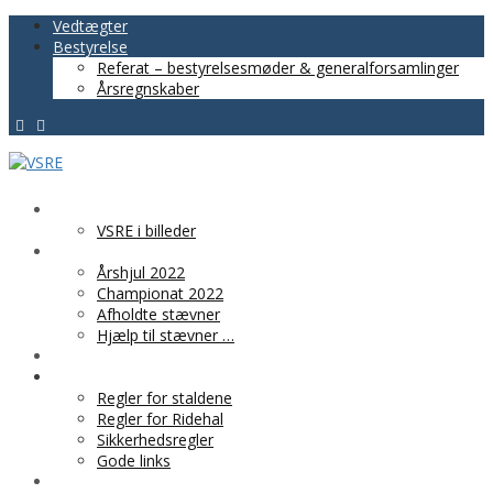
Vedtægter
Bestyrelse
Referat – bestyrelsesmøder & generalforsamlinger
Årsregnskaber
VSRE
VSRE i billeder
AKTIVITETER
Årshjul 2022
Championat 2022
Afholdte stævner
Hjælp til stævner …
BLIV MEDLEM
PRAKTISK INFO
Regler for staldene
Regler for Ridehal
Sikkerhedsregler
Gode links
KLUBTØJ