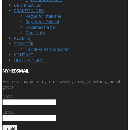
BLIV MEDLEM
PRAKTISK INFO
Regler for staldene
Regler for Ridehal
Sikkerhedsregler
Gode links
KLUBTØJ
SPONSOR
Tak til vores sponsorer
KONTAKT
HESTEPENSION
NYHEDSMAIL
Hør fra os når der er nyt om stævner, arrangementer og andet
godt !
NAVN
EMAIL
Ja tak!