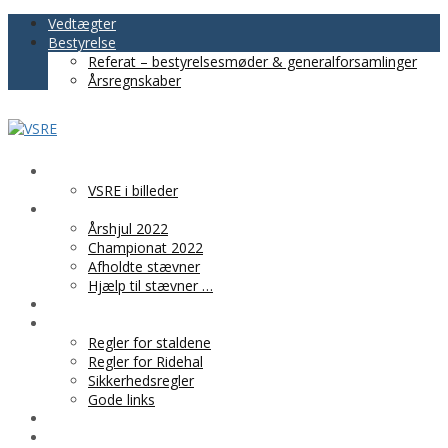
Vedtægter
Bestyrelse
Referat – bestyrelsesmøder & generalforsamlinger
Årsregnskaber
VSRE
VSRE i billeder
AKTIVITETER
Årshjul 2022
Championat 2022
Afholdte stævner
Hjælp til stævner …
BLIV MEDLEM
PRAKTISK INFO
Regler for staldene
Regler for Ridehal
Sikkerhedsregler
Gode links
KLUBTØJ
SPONSOR