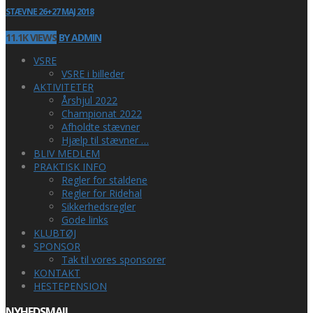
STÆVNE 26+27 MAJ 2018
11.1K VIEWS
BY ADMIN
VSRE
VSRE i billeder
AKTIVITETER
Årshjul 2022
Championat 2022
Afholdte stævner
Hjælp til stævner …
BLIV MEDLEM
PRAKTISK INFO
Regler for staldene
Regler for Ridehal
Sikkerhedsregler
Gode links
KLUBTØJ
SPONSOR
Tak til vores sponsorer
KONTAKT
HESTEPENSION
NYHEDSMAIL