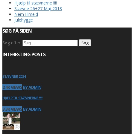
Hjælp til stævnerne !!!!
Stævne 26+27 Maj 2018
NemTilmeld
Julehygge
SØG PÅ SIDEN
Søg efter:
INTERESTING POSTS
STÆVNER 2024
2.4K VIEWS
BY ADMIN
HJÆLP TIL STÆVNERNE !!!!
3.3K VIEWS
BY ADMIN