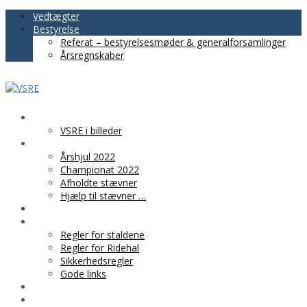
Vedtægter
Bestyrelse
Referat – bestyrelsesmøder & generalforsamlinger
Årsregnskaber
VSRE
VSRE i billeder
AKTIVITETER
Årshjul 2022
Championat 2022
Afholdte stævner
Hjælp til stævner …
BLIV MEDLEM
PRAKTISK INFO
Regler for staldene
Regler for Ridehal
Sikkerhedsregler
Gode links
KLUBTØJ
SPONSOR