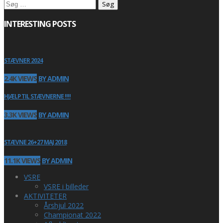
Søg
efter:
INTERESTING POSTS
STÆVNER 2024
2.4K VIEWS
BY ADMIN
HJÆLP TIL STÆVNERNE !!!!
3.3K VIEWS
BY ADMIN
STÆVNE 26+27 MAJ 2018
11.1K VIEWS
BY ADMIN
VSRE
VSRE i billeder
AKTIVITETER
Årshjul 2022
Championat 2022