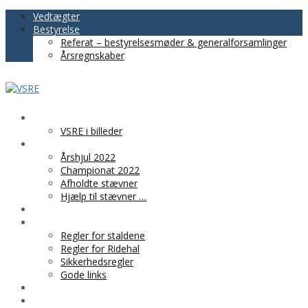
Vedtægter
Bestyrelse
Referat – bestyrelsesmøder & generalforsamlinger
Årsregnskaber
VSRE
VSRE i billeder
AKTIVITETER
Årshjul 2022
Championat 2022
Afholdte stævner
Hjælp til stævner …
BLIV MEDLEM
PRAKTISK INFO
Regler for staldene
Regler for Ridehal
Sikkerhedsregler
Gode links
KLUBTØJ
SPONSOR