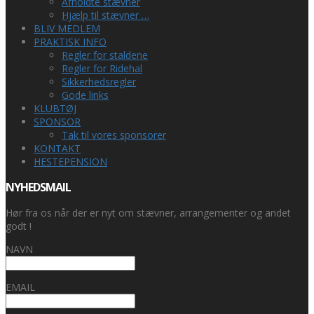
Afholdte stævner
Hjælp til stævner …
BLIV MEDLEM
PRAKTISK INFO
Regler for staldene
Regler for Ridehal
Sikkerhedsregler
Gode links
KLUBTØJ
SPONSOR
Tak til vores sponsorer
KONTAKT
HESTEPENSION
NYHEDSMAIL
Hør fra os når der er nyt om stævner, arrangementer og andet
godt !
NAVN
EMAIL