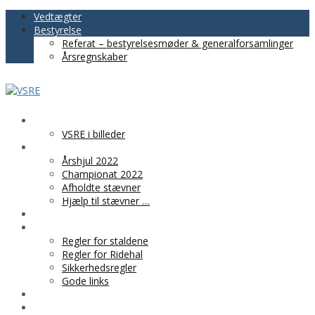
Vedtægter
Bestyrelse
Referat – bestyrelsesmøder & generalforsamlinger
Årsregnskaber
VSRE
VSRE i billeder
AKTIVITETER
Årshjul 2022
Championat 2022
Afholdte stævner
Hjælp til stævner …
BLIV MEDLEM
PRAKTISK INFO
Regler for staldene
Regler for Ridehal
Sikkerhedsregler
Gode links
KLUBTØJ
SPONSOR