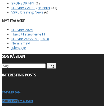
SPONSOR NYT
(1)
Stævner / Arrangementer
(34)
VSRE Breaking News
(6)
NYT FRA VSRE
Stævner 2024
Hjælp til stævnerne !!!!
Stævne 26+27 Maj 2018
NemTilmeld
Julehygge
SØG PÅ SIDEN
Søg
efter:
INTERESTING POSTS
STÆVNER 2024
2.4K VIEWS
BY ADMIN