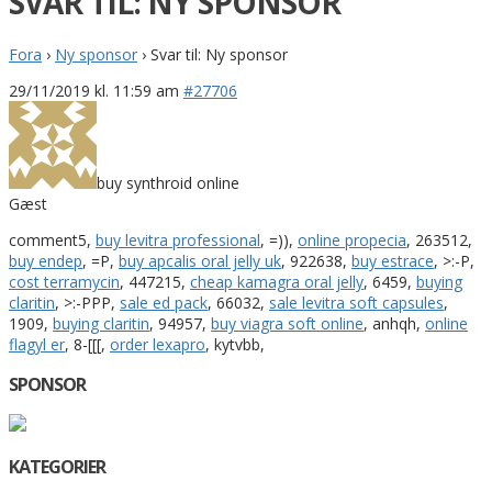
SVAR TIL: NY SPONSOR
Fora
›
Ny sponsor
›
Svar til: Ny sponsor
29/11/2019 kl. 11:59 am
#27706
buy synthroid online
Gæst
comment5,
buy levitra professional
, =)),
online propecia
, 263512,
buy endep
, =P,
buy apcalis oral jelly uk
, 922638,
buy estrace
, >:-P,
cost terramycin
, 447215,
cheap kamagra oral jelly
, 6459,
buying
claritin
, >:-PPP,
sale ed pack
, 66032,
sale levitra soft capsules
,
1909,
buying claritin
, 94957,
buy viagra soft online
, anhqh,
online
flagyl er
, 8-[[[,
order lexapro
, kytvbb,
SPONSOR
KATEGORIER