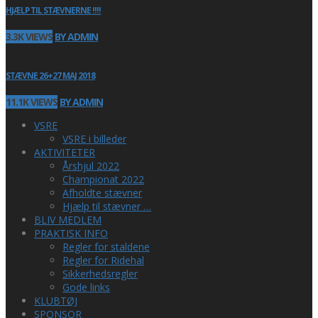
HJÆLP TIL STÆVNERNE !!!!
3.3K VIEWS
BY ADMIN
STÆVNE 26+27 MAJ 2018
11.1K VIEWS
BY ADMIN
VSRE
VSRE i billeder
AKTIVITETER
Årshjul 2022
Championat 2022
Afholdte stævner
Hjælp til stævner …
BLIV MEDLEM
PRAKTISK INFO
Regler for staldene
Regler for Ridehal
Sikkerhedsregler
Gode links
KLUBTØJ
SPONSOR