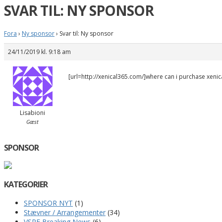
SVAR TIL: NY SPONSOR
Fora
›
Ny sponsor
›
Svar til: Ny sponsor
24/11/2019 kl. 9:18 am
[url=http://xenical365.com/]where can i purchase xenica
Lisabioni
Gæst
SPONSOR
KATEGORIER
SPONSOR NYT
(1)
Stævner / Arrangementer
(34)
VSRE Breaking News
(6)