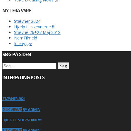
NYT FRA VSRE
Stævner 2024
Hjælp til stævnerne !!!!
Stævne 26+27 Maj 2018
NemTilmeld
Julehygge
SØG PÅ SIDEN
Søg
efter:
INTERESTING POSTS
STÆVNER 2024
2.4K VIEWS
BY ADMIN
HJÆLP TIL STÆVNERNE !!!!
3.3K VIEWS
BY ADMIN