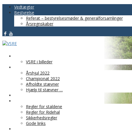
Vedtægter
Bestyrelse
Referat – bestyrelsesmøder & generalforsamlinger
Årsregnskaber
VSRE
VSRE i billeder
AKTIVITETER
Årshjul 2022
Championat 2022
Afholdte stævner
Hjælp til stævner …
BLIV MEDLEM
PRAKTISK INFO
Regler for staldene
Regler for Ridehal
Sikkerhedsregler
Gode links
KLUBTØJ