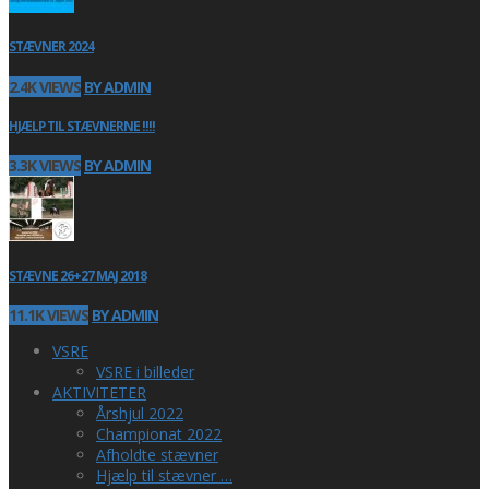
STÆVNER 2024
2.4K VIEWS
BY ADMIN
HJÆLP TIL STÆVNERNE !!!!
3.3K VIEWS
BY ADMIN
STÆVNE 26+27 MAJ 2018
11.1K VIEWS
BY ADMIN
VSRE
VSRE i billeder
AKTIVITETER
Årshjul 2022
Championat 2022
Afholdte stævner
Hjælp til stævner …