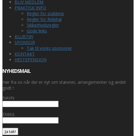
BLIV MEDLEM
PRAKTISK INFO
Regler for staldene
Regler for Ridehal
Sikkerhedsregler
Gode links
KLUBTØJ
SPONSOR
Tak til vores sponsorer
KONTAKT
HESTEPENSION
NYHEDSMAIL
Hør fra os når der er nyt om stævner, arrangementer og andet
godt !
NAVN
EMAIL
Ja tak!