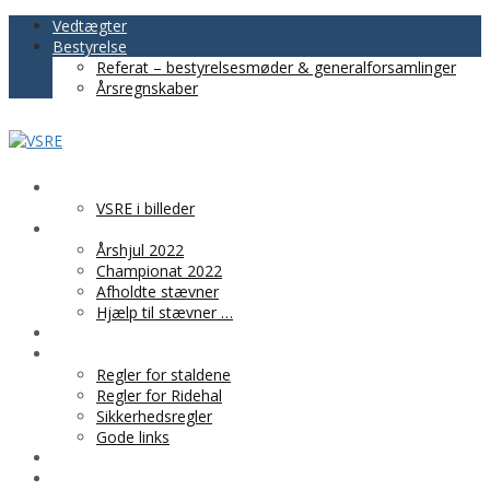
Vedtægter
Bestyrelse
Referat – bestyrelsesmøder & generalforsamlinger
Årsregnskaber
VSRE
VSRE i billeder
AKTIVITETER
Årshjul 2022
Championat 2022
Afholdte stævner
Hjælp til stævner …
BLIV MEDLEM
PRAKTISK INFO
Regler for staldene
Regler for Ridehal
Sikkerhedsregler
Gode links
KLUBTØJ
SPONSOR