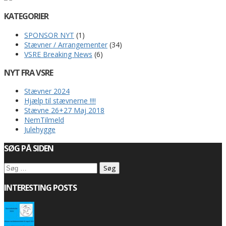
KATEGORIER
SPONSOR NYT
(1)
Stævner / Arrangementer
(34)
VSRE Breaking News
(6)
NYT FRA VSRE
Stævner 2024
Hjælp til stævnerne !!!!
Stævne 26+27 Maj 2018
NemTilmeld
Julehygge
SØG PÅ SIDEN
Søg
efter:
INTERESTING POSTS