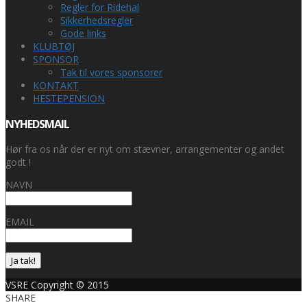
Regler for Ridehal
Sikkerhedsregler
Gode links
KLUBTØJ
SPONSOR
Tak til vores sponsorer
KONTAKT
HESTEPENSION
NYHEDSMAIL
Hør fra os når der er nyt om stævner, arrangementer og andet
godt !
NAVN
EMAIL
Ja tak!
VSRE Copyright © 2015
SHARE