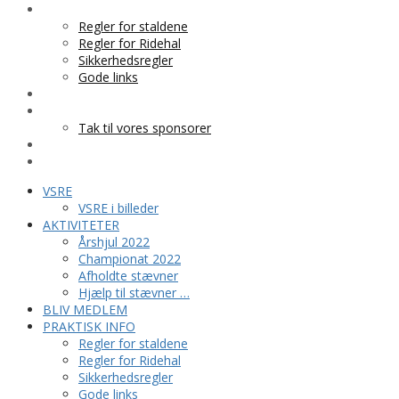
PRAKTISK INFO
Regler for staldene
Regler for Ridehal
Sikkerhedsregler
Gode links
KLUBTØJ
SPONSOR
Tak til vores sponsorer
KONTAKT
HESTEPENSION
VSRE
VSRE i billeder
AKTIVITETER
Årshjul 2022
Championat 2022
Afholdte stævner
Hjælp til stævner …
BLIV MEDLEM
PRAKTISK INFO
Regler for staldene
Regler for Ridehal
Sikkerhedsregler
Gode links