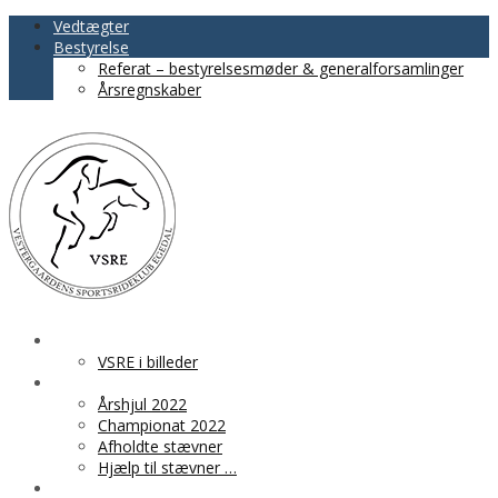
Vedtægter
Bestyrelse
Referat – bestyrelsesmøder & generalforsamlinger
Årsregnskaber
VSRE
VSRE i billeder
AKTIVITETER
Årshjul 2022
Championat 2022
Afholdte stævner
Hjælp til stævner …
BLIV MEDLEM