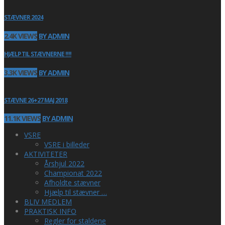
STÆVNER 2024
2.4K VIEWS
BY ADMIN
HJÆLP TIL STÆVNERNE !!!!
3.3K VIEWS
BY ADMIN
STÆVNE 26+27 MAJ 2018
11.1K VIEWS
BY ADMIN
VSRE
VSRE i billeder
AKTIVITETER
Årshjul 2022
Championat 2022
Afholdte stævner
Hjælp til stævner …
BLIV MEDLEM
PRAKTISK INFO
Regler for staldene