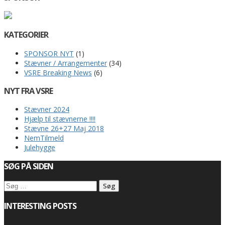
KATEGORIER
SPONSOR NYT
(1)
Stævner / Arrangementer
(34)
VSRE Breaking News
(6)
NYT FRA VSRE
Stævner 2024
Hjælp til stævnerne !!!!
Stævne 26+27 Maj 2018
NemTilmeld
Julehygge
SØG PÅ SIDEN
Søg
efter:
INTERESTING POSTS