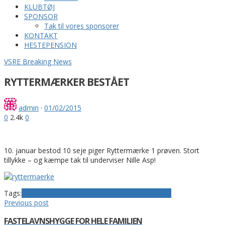
KLUBTØJ
SPONSOR
Tak til vores sponsorer
KONTAKT
HESTEPENSION
VSRE Breaking News
RYTTERMÆRKER BESTÅET
admin
·
01/02/2015
0
2.4k
0
10. januar bestod 10 seje piger Ryttermærke 1 prøven. Stort
tillykke – og kæmpe tak til underviser Nille Asp!
Tags:
arrangementer
rytter undervisning
ryttermærke
Previous post
FASTELAVNSHYGGE FOR HELE FAMILIEN