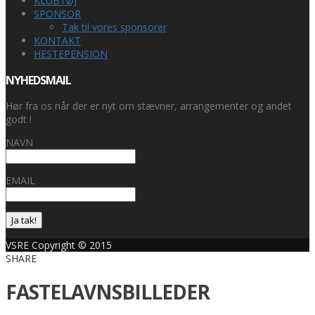
KLUBTØJ
SPONSOR
Tak til vores sponsorer
KONTAKT
HESTEPENSION
NYHEDSMAIL
Hør fra os når der er nyt om stævner, arrangementer og andet
godt !
NAVN
EMAIL
Ja tak!
VSRE Copyright © 2015
SHARE
FASTELAVNSBILLEDER