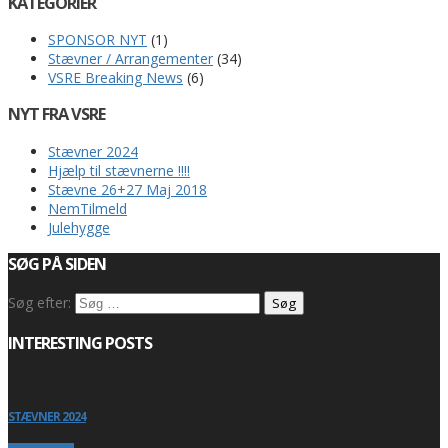
KATEGORIER
SPONSOR NYT
(1)
Stævner / Arrangementer
(34)
VSRE Breaking News
(6)
NYT FRA VSRE
Stævner 2024
Hjælp til stævnerne !!!!
Stævne 26+27 Maj 2018
NemTilmeld
Julehygge
SØG PÅ SIDEN
Søg efter:
INTERESTING POSTS
STÆVNER 2024