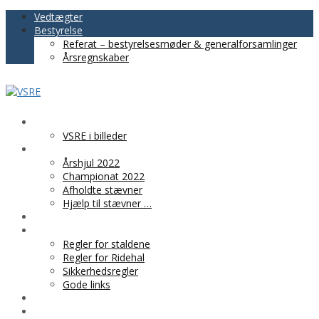
Vedtægter
Bestyrelse
Referat – bestyrelsesmøder & generalforsamlinger
Årsregnskaber
VSRE
VSRE i billeder
AKTIVITETER
Årshjul 2022
Championat 2022
Afholdte stævner
Hjælp til stævner …
BLIV MEDLEM
PRAKTISK INFO
Regler for staldene
Regler for Ridehal
Sikkerhedsregler
Gode links
KLUBTØJ
SPONSOR