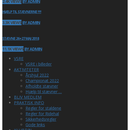
2.4K VIEWS
BY ADMIN
HJÆLP TIL STÆVNERNE !!!!
3.3K VIEWS
BY ADMIN
STÆVNE 26+27 MAJ 2018
11.1K VIEWS
BY ADMIN
VSRE
VSRE i billeder
AKTIVITETER
Årshjul 2022
Championat 2022
Afholdte stævner
Hjælp til stævner …
BLIV MEDLEM
PRAKTISK INFO
Regler for staldene
Regler for Ridehal
Sikkerhedsregler
Gode links