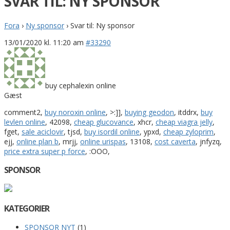
SVAR TIL: NY SPONSOR
Fora
›
Ny sponsor
›
Svar til: Ny sponsor
13/01/2020 kl. 11:20 am
#33290
buy cephalexin online
Gæst
comment2,
buy noroxin online
, >:]],
buying geodon
, itddrx,
buy
levlen online
, 42098,
cheap glucovance
, xhcr,
cheap viagra jelly
,
fget,
sale aciclovir
, tjsd,
buy isordil online
, ypxd,
cheap zyloprim
,
ejj,
online plan b
, mrjj,
online urispas
, 13108,
cost caverta
, jnfyzq,
price extra super p force
, :OOO,
SPONSOR
KATEGORIER
SPONSOR NYT
(1)