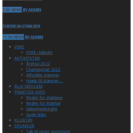
3.3K VIEWS
BY ADMIN
STÆVNE 26+27 MAJ 2018
11.1K VIEWS
BY ADMIN
VSRE
VSRE i billeder
AKTIVITETER
Årshjul 2022
Championat 2022
Afholdte stævner
Hjælp til stævner …
BLIV MEDLEM
PRAKTISK INFO
Regler for staldene
Regler for Ridehal
Sikkerhedsregler
Gode links
KLUBTØJ
SPONSOR
Tak til vores sponsorer