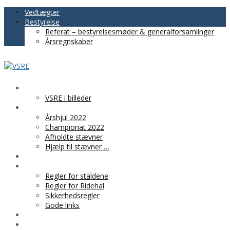
Vedtægter
Bestyrelse
Referat – bestyrelsesmøder & generalforsamlinger
Årsregnskaber
VSRE
VSRE i billeder
AKTIVITETER
Årshjul 2022
Championat 2022
Afholdte stævner
Hjælp til stævner …
BLIV MEDLEM
PRAKTISK INFO
Regler for staldene
Regler for Ridehal
Sikkerhedsregler
Gode links
KLUBTØJ
SPONSOR