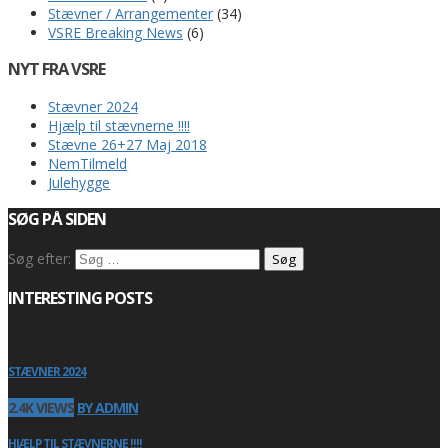
Stævner / Arrangementer
(34)
VSRE Breaking News
(6)
NYT FRA VSRE
Stævner 2024
Hjælp til stævnerne !!!!
Stævne 26+27 Maj 2018
NemTilmeld
Julehygge
SØG PÅ SIDEN
Søg efter:
INTERESTING POSTS
STÆVNER 2024
2.4K VIEWS
BY ADMIN
HJÆLP TIL STÆVNERNE !!!!