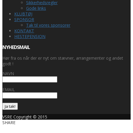
Sikkerhedsregler
Gode links
KLUBTØJ
SPONSOR
Tak til vores sponsorer
KONTAKT
HESTEPENSION
NYHEDSMAIL
Hør fra os når der er nyt om stævner, arrangementer og andet
godt !
NAVN
EMAIL
Ja tak!
VSRE Copyright © 2015
SHARE