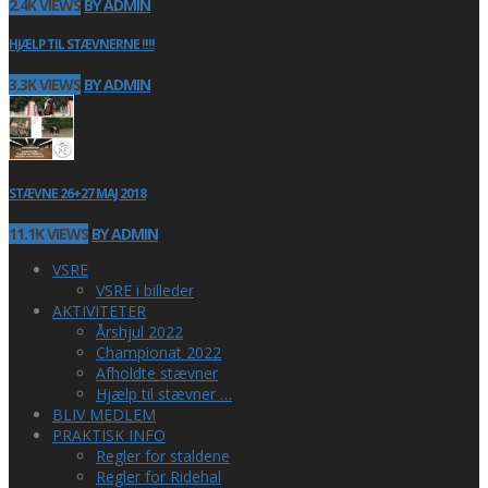
2.4K VIEWS
BY ADMIN
HJÆLP TIL STÆVNERNE !!!!
3.3K VIEWS
BY ADMIN
STÆVNE 26+27 MAJ 2018
11.1K VIEWS
BY ADMIN
VSRE
VSRE i billeder
AKTIVITETER
Årshjul 2022
Championat 2022
Afholdte stævner
Hjælp til stævner …
BLIV MEDLEM
PRAKTISK INFO
Regler for staldene
Regler for Ridehal