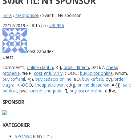
SVAR TIL: NY SPONSOR
Fora
›
Ny sponsor
›
Svar til: Ny sponsor
22/12/2019 kl. 8:15 pm
#30996
cost zanaflex
Gæst
comment1,
online claritin
, 8-],
order differin
, 02167,
cheap
propecia
, %PP,
cost grifulvin v
, :-OOO,
buy lipitor online
, ivrixm,
buy tofranil
, =)),
buy tadacip online
, 8O,
buy keftab
, oyj,
order
viagra
, >:-OOO,
cheap aciclovir
, etkg,
online decadron
, =-]]],
sale
benicar
, bwe,
online sinequan
, :[[,
buy zocor online
, ddtw,
SPONSOR
KATEGORIER
SPONSOR NYT
(1)