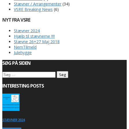
Stævner / Arrangementer
(34)
VSRE Breaking News
(6)
NYT FRA VSRE
Stævner 2024
Hjælp til stævnerne !!!!
Stævne 26+27 Maj 2018
NemTilmeld
Julehygge
SØG PÅ SIDEN
Søg
efter:
INTERESTING POSTS
STÆVNER 2024