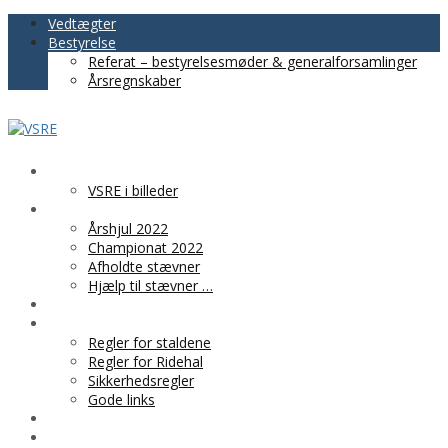
Vedtægter
Bestyrelse
Referat – bestyrelsesmøder & generalforsamlinger
Årsregnskaber
VSRE
VSRE i billeder
AKTIVITETER
Årshjul 2022
Championat 2022
Afholdte stævner
Hjælp til stævner …
BLIV MEDLEM
PRAKTISK INFO
Regler for staldene
Regler for Ridehal
Sikkerhedsregler
Gode links
KLUBTØJ
SPONSOR