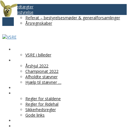
Vedtægter
Bestyrelse
Referat – bestyrelsesmøder & generalforsamlinger
Årsregnskaber
VSRE
VSRE i billeder
AKTIVITETER
Årshjul 2022
Championat 2022
Afholdte stævner
Hjælp til stævner …
BLIV MEDLEM
PRAKTISK INFO
Regler for staldene
Regler for Ridehal
Sikkerhedsregler
Gode links
KLUBTØJ
SPONSOR