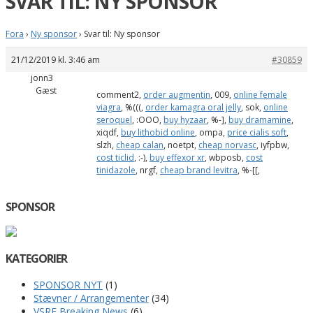
SVAR TIL: NY SPONSOR
Fora
›
Ny sponsor
›
Svar til: Ny sponsor
21/12/2019 kl. 3:46 am
#30859
jonn3
Gæst
comment2,
order augmentin
, 009,
online female
viagra
, %(((,
order kamagra oral jelly
, sok,
online
seroquel
, :OOO,
buy hyzaar
, %-],
buy dramamine
,
xiqdf,
buy lithobid online
, ompa,
price cialis soft
,
slzh,
cheap calan
, noetpt,
cheap norvasc
, iyfpbw,
cost ticlid
, :-),
buy effexor xr
, wbposb,
cost
tinidazole
, nrgf,
cheap brand levitra
, %-[[,
SPONSOR
KATEGORIER
SPONSOR NYT
(1)
Stævner / Arrangementer
(34)
VSRE Breaking News
(6)