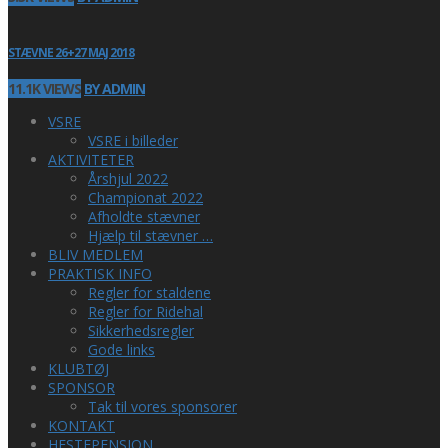
STÆVNE 26+27 MAJ 2018
11.1K VIEWS
BY ADMIN
VSRE
VSRE i billeder
AKTIVITETER
Årshjul 2022
Championat 2022
Afholdte stævner
Hjælp til stævner …
BLIV MEDLEM
PRAKTISK INFO
Regler for staldene
Regler for Ridehal
Sikkerhedsregler
Gode links
KLUBTØJ
SPONSOR
Tak til vores sponsorer
KONTAKT
HESTEPENSION