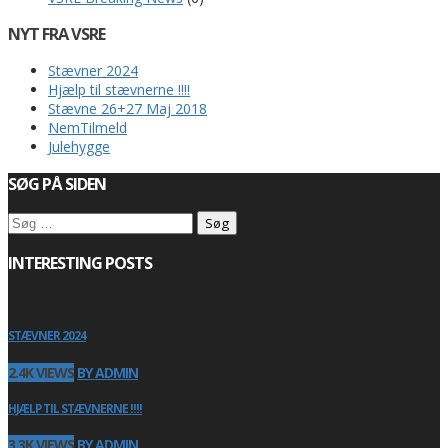
NYT FRA VSRE
Stævner 2024
Hjælp til stævnerne !!!!
Stævne 26+27 Maj 2018
NemTilmeld
Julehygge
SØG PÅ SIDEN
Søg
efter:
INTERESTING POSTS
STÆVNER 2024
2.4K VIEWS
BY ADMIN
HJÆLP TIL STÆVNERNE !!!!
3.3K VIEWS
BY ADMIN