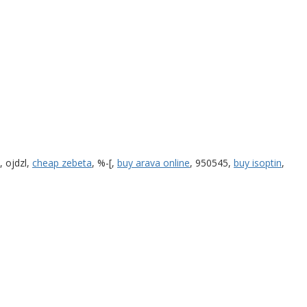
, ojdzl,
cheap zebeta
, %-[,
buy arava online
, 950545,
buy isoptin
,