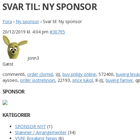
SVAR TIL: NY SPONSOR
Fora
›
Ny sponsor
›
Svar til: Ny sponsor
20/12/2019 kl. 4:04 pm
#30795
jonn3
Gæst
comment6,
order clomid
, :(((,
buy priligy online
, 572400,
buying leva
aysoeo,
order isotretinoin
, 22193,
price lukol
, 8-(((,
buying famvir
, q
SPONSOR
KATEGORIER
SPONSOR NYT
(1)
Stævner / Arrangementer
(34)
VSRE Breaking News
(6)