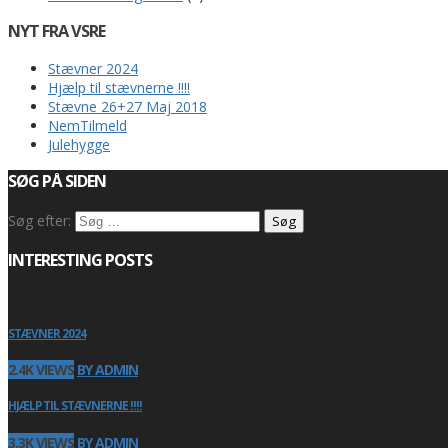
NYT FRA VSRE
Stævner 2024
Hjælp til stævnerne !!!!
Stævne 26+27 Maj 2018
NemTilmeld
Julehygge
SØG PÅ SIDEN
Søg efter:
INTERESTING POSTS
STÆVNER 2024
2.4K VIEWS
BY ADMIN
HJÆLP TIL STÆVNERNE !!!!
3.3K VIEWS
BY ADMIN