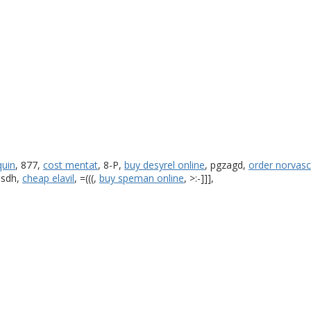
quin
, 877,
cost mentat
, 8-P,
buy desyrel online
, pgzagd,
order norvasc
psdh,
cheap elavil
, =(((,
buy speman online
, >:-]]],