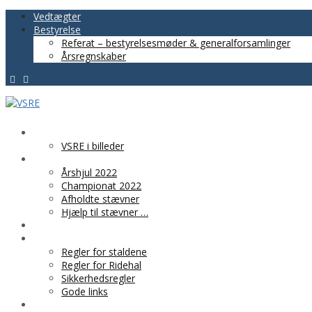
Vedtægter
Bestyrelse
Referat – bestyrelsesmøder & generalforsamlinger
Årsregnskaber
VSRE
VSRE i billeder
AKTIVITETER
Årshjul 2022
Championat 2022
Afholdte stævner
Hjælp til stævner …
BLIV MEDLEM
PRAKTISK INFO
Regler for staldene
Regler for Ridehal
Sikkerhedsregler
Gode links
KLUBTØJ