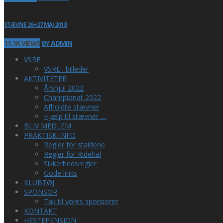
STÆVNE 26+27 MAJ 2018
11.1K VIEWS
BY ADMIN
VSRE
VSRE i billeder
AKTIVITETER
Årshjul 2022
Championat 2022
Afholdte stævner
Hjælp til stævner …
BLIV MEDLEM
PRAKTISK INFO
Regler for staldene
Regler for Ridehal
Sikkerhedsregler
Gode links
KLUBTØJ
SPONSOR
Tak til vores sponsorer
KONTAKT
HESTEPENSION