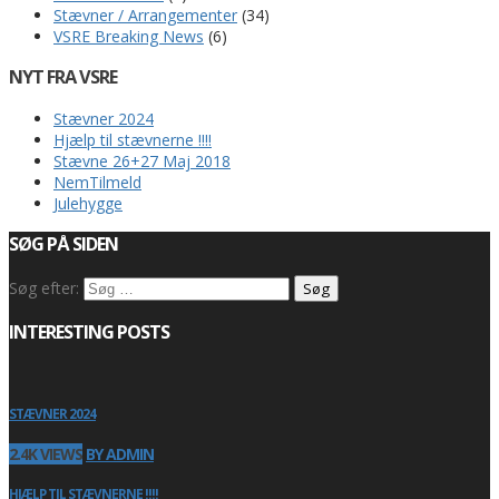
Stævner / Arrangementer
(34)
VSRE Breaking News
(6)
NYT FRA VSRE
Stævner 2024
Hjælp til stævnerne !!!!
Stævne 26+27 Maj 2018
NemTilmeld
Julehygge
SØG PÅ SIDEN
Søg efter:
INTERESTING POSTS
STÆVNER 2024
2.4K VIEWS
BY ADMIN
HJÆLP TIL STÆVNERNE !!!!