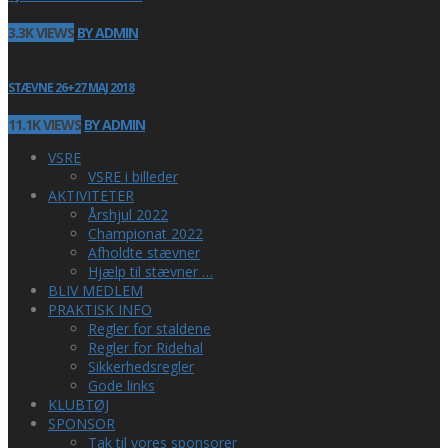
3.3K VIEWS
BY ADMIN
STÆVNE 26+27 MAJ 2018
11.1K VIEWS
BY ADMIN
VSRE
VSRE i billeder
AKTIVITETER
Årshjul 2022
Championat 2022
Afholdte stævner
Hjælp til stævner …
BLIV MEDLEM
PRAKTISK INFO
Regler for staldene
Regler for Ridehal
Sikkerhedsregler
Gode links
KLUBTØJ
SPONSOR
Tak til vores sponsorer