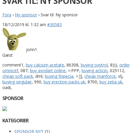
SVAR TIL: NY SPONSOR
Fora
›
Ny sponsor
›
Svar til: Ny sponsor
18/12/2019 kl. 1:32 am
#30583
jonn1
Gæst
comment1,
buy calcium acetate
, 86308,
buying oxytrol
, 8))),
order
omnicef
, 087,
buy avodart online
, >:PPP,
buying acticin
, 025112,
cheap soft pack
, dml,
buying finpecia
, >:]],
cheap manforce
, slj,
buying singulair
, 990,
buy erection packs uk
, 8700,
buy zetia uk
,
oadi,
SPONSOR
KATEGORIER
SPONSOR NYT
(1)