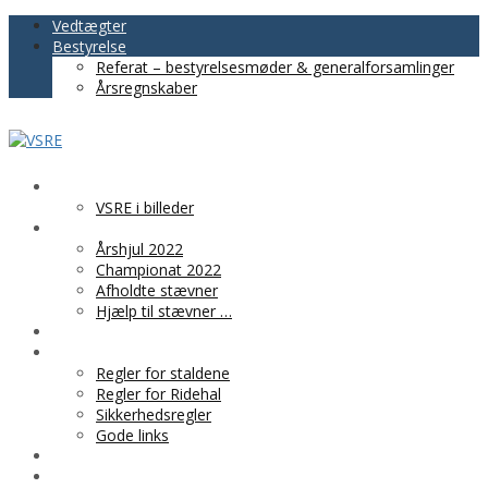
Vedtægter
Bestyrelse
Referat – bestyrelsesmøder & generalforsamlinger
Årsregnskaber
VSRE
VSRE i billeder
AKTIVITETER
Årshjul 2022
Championat 2022
Afholdte stævner
Hjælp til stævner …
BLIV MEDLEM
PRAKTISK INFO
Regler for staldene
Regler for Ridehal
Sikkerhedsregler
Gode links
KLUBTØJ
SPONSOR