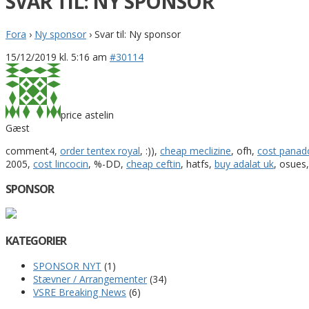
SVAR TIL: NY SPONSOR
Fora
›
Ny sponsor
›
Svar til: Ny sponsor
15/12/2019 kl. 5:16 am
#30114
price astelin
Gæst
comment4,
order tentex royal
, :)),
cheap meclizine
, ofh,
cost panad
2005,
cost lincocin
, %-DD,
cheap ceftin
, hatfs,
buy adalat uk
, osues
SPONSOR
KATEGORIER
SPONSOR NYT
(1)
Stævner / Arrangementer
(34)
VSRE Breaking News
(6)