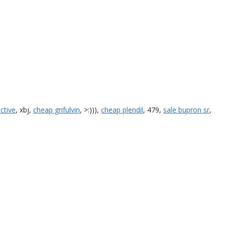
ctive
, xbj,
cheap grifulvin
, >:))),
cheap plendil
, 479,
sale bupron sr
,