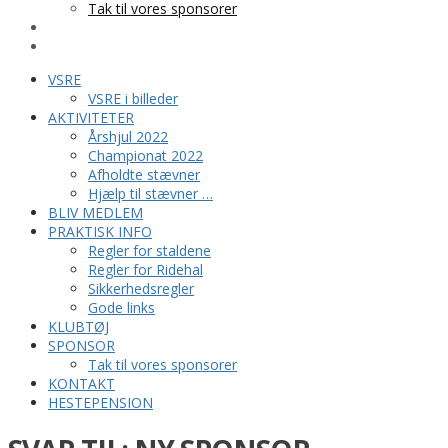
Tak til vores sponsorer
KONTAKT
HESTEPENSION
VSRE
VSRE i billeder
AKTIVITETER
Årshjul 2022
Championat 2022
Afholdte stævner
Hjælp til stævner …
BLIV MEDLEM
PRAKTISK INFO
Regler for staldene
Regler for Ridehal
Sikkerhedsregler
Gode links
KLUBTØJ
SPONSOR
Tak til vores sponsorer
KONTAKT
HESTEPENSION