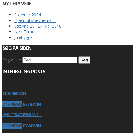
NYT FRA VSRE
Stævner 2024
Hjælp til stævnerne !!!!
Stævne 26+27 Maj 2018
NemTilmeld
Julehygge
SØG PÅ SIDEN
Søg efter:
INTERESTING POSTS
STÆVNER 2024
2.4K VIEWS
BY ADMIN
HJÆLP TIL STÆVNERNE !!!!
3.3K VIEWS
BY ADMIN