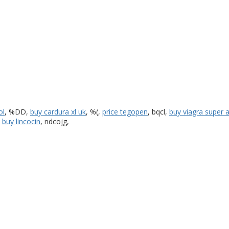
ol
, %DD,
buy cardura xl uk
, %(,
price tegopen
, bqcl,
buy viagra super a
,
buy lincocin
, ndcojg,