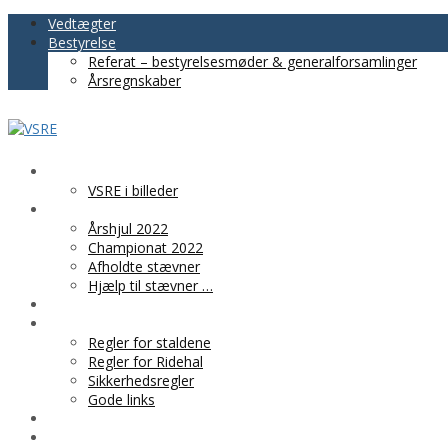
Vedtægter
Bestyrelse
Referat – bestyrelsesmøder & generalforsamlinger
Årsregnskaber
VSRE
VSRE i billeder
AKTIVITETER
Årshjul 2022
Championat 2022
Afholdte stævner
Hjælp til stævner …
BLIV MEDLEM
PRAKTISK INFO
Regler for staldene
Regler for Ridehal
Sikkerhedsregler
Gode links
KLUBTØJ
SPONSOR