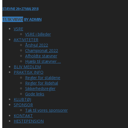
STÆVNE 26+27 MAJ 2018
11.1K VIEWS
BY ADMIN
VSRE
VSRE i billeder
AKTIVITETER
Årshjul 2022
Championat 2022
Afholdte stævner
Hjælp til stævner …
BLIV MEDLEM
PRAKTISK INFO
Regler for staldene
Regler for Ridehal
Sikkerhedsregler
Gode links
KLUBTØJ
SPONSOR
Tak til vores sponsorer
KONTAKT
HESTEPENSION