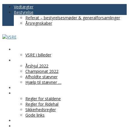
Vedtægter
Bestyrelse
Referat – bestyrelsesmøder & generalforsamlinger
Årsregnskaber
VSRE
VSRE i billeder
AKTIVITETER
Årshjul 2022
Championat 2022
Afholdte stævner
Hjælp til stævner …
BLIV MEDLEM
PRAKTISK INFO
Regler for staldene
Regler for Ridehal
Sikkerhedsregler
Gode links
KLUBTØJ
SPONSOR