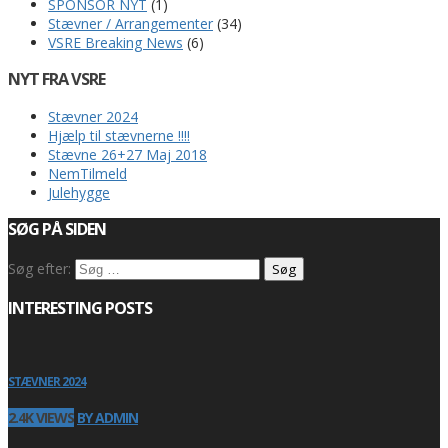
SPONSOR NYT
(1)
Stævner / Arrangementer
(34)
VSRE Breaking News
(6)
NYT FRA VSRE
Stævner 2024
Hjælp til stævnerne !!!!
Stævne 26+27 Maj 2018
NemTilmeld
Julehygge
SØG PÅ SIDEN
Søg efter:
INTERESTING POSTS
STÆVNER 2024
2.4K VIEWS
BY ADMIN