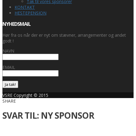
Tak til vores sponsorer
KONTAKT
HESTEPENSION
NYHEDSMAIL
Hør fra os når der er nyt om stævner, arrangementer og andet
godt !
NAVN
EMAIL
Ja tak!
VSRE Copyright © 2015
SHARE
SVAR TIL: NY SPONSOR