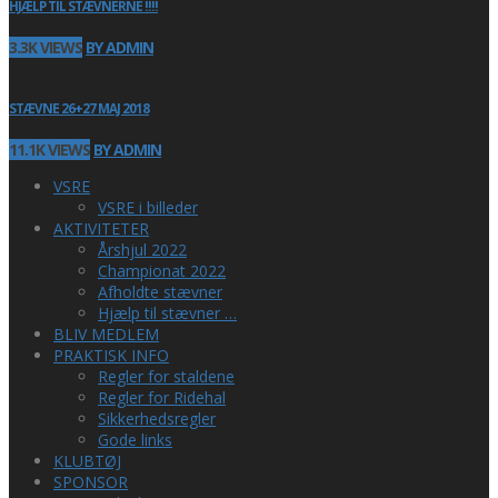
HJÆLP TIL STÆVNERNE !!!!
3.3K VIEWS
BY ADMIN
STÆVNE 26+27 MAJ 2018
11.1K VIEWS
BY ADMIN
VSRE
VSRE i billeder
AKTIVITETER
Årshjul 2022
Championat 2022
Afholdte stævner
Hjælp til stævner …
BLIV MEDLEM
PRAKTISK INFO
Regler for staldene
Regler for Ridehal
Sikkerhedsregler
Gode links
KLUBTØJ
SPONSOR