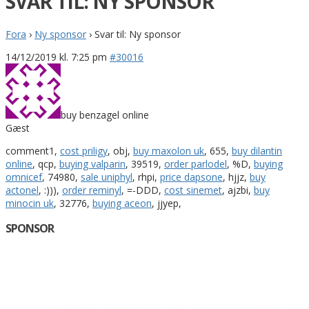
SVAR TIL: NY SPONSOR
Fora
›
Ny sponsor
›
Svar til: Ny sponsor
14/12/2019 kl. 7:25 pm
#30016
buy benzagel online
Gæst
comment1,
cost priligy
, obj,
buy maxolon uk
, 655,
buy dilantin
online
, qcp,
buying valparin
, 39519,
order parlodel
, %D,
buying
omnicef
, 74980,
sale uniphyl
, rhpi,
price dapsone
, hjjz,
buy
actonel
, :))),
order reminyl
, =-DDD,
cost sinemet
, ajzbi,
buy
minocin uk
, 32776,
buying aceon
, jjyep,
SPONSOR