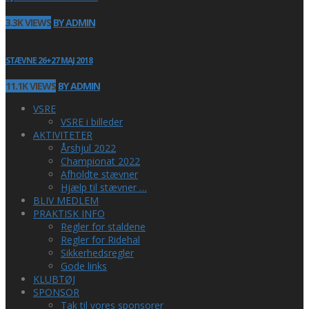
3.3K VIEWS
BY ADMIN
STÆVNE 26+27 MAJ 2018
11.1K VIEWS
BY ADMIN
VSRE
VSRE i billeder
AKTIVITETER
Årshjul 2022
Championat 2022
Afholdte stævner
Hjælp til stævner …
BLIV MEDLEM
PRAKTISK INFO
Regler for staldene
Regler for Ridehal
Sikkerhedsregler
Gode links
KLUBTØJ
SPONSOR
Tak til vores sponsorer