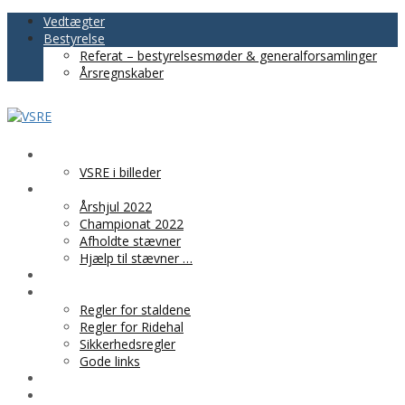
Vedtægter
Bestyrelse
Referat – bestyrelsesmøder & generalforsamlinger
Årsregnskaber
VSRE
VSRE i billeder
AKTIVITETER
Årshjul 2022
Championat 2022
Afholdte stævner
Hjælp til stævner …
BLIV MEDLEM
PRAKTISK INFO
Regler for staldene
Regler for Ridehal
Sikkerhedsregler
Gode links
KLUBTØJ
SPONSOR