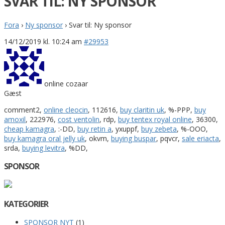
SVAR TIL: NY SPONSOR
Fora
›
Ny sponsor
›
Svar til: Ny sponsor
14/12/2019 kl. 10:24 am
#29953
online cozaar
Gæst
comment2,
online cleocin
, 112616,
buy claritin uk
, %-PPP,
buy
amoxil
, 222976,
cost ventolin
, rdp,
buy tentex royal online
, 36300,
cheap kamagra
, :-DD,
buy retin a
, yxuppf,
buy zebeta
, %-OOO,
buy kamagra oral jelly uk
, okvm,
buying buspar
, pqvcr,
sale eriacta
,
srda,
buying levitra
, %DD,
SPONSOR
KATEGORIER
SPONSOR NYT
(1)