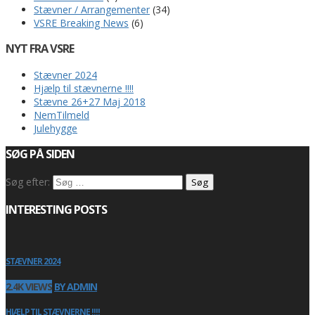
Stævner / Arrangementer
(34)
VSRE Breaking News
(6)
NYT FRA VSRE
Stævner 2024
Hjælp til stævnerne !!!!
Stævne 26+27 Maj 2018
NemTilmeld
Julehygge
SØG PÅ SIDEN
Søg efter:
INTERESTING POSTS
STÆVNER 2024
2.4K VIEWS
BY ADMIN
HJÆLP TIL STÆVNERNE !!!!