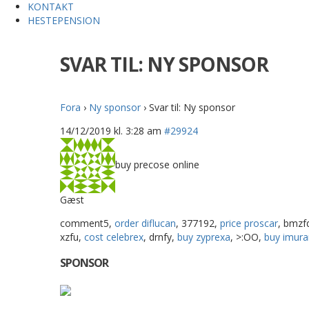
KONTAKT
HESTEPENSION
SVAR TIL: NY SPONSOR
Fora
›
Ny sponsor
›
Svar til: Ny sponsor
14/12/2019 kl. 3:28 am
#29924
buy precose online
Gæst
comment5,
order diflucan
, 377192,
price proscar
, bmzf
xzfu,
cost celebrex
, drnfy,
buy zyprexa
, >:OO,
buy imura
SPONSOR