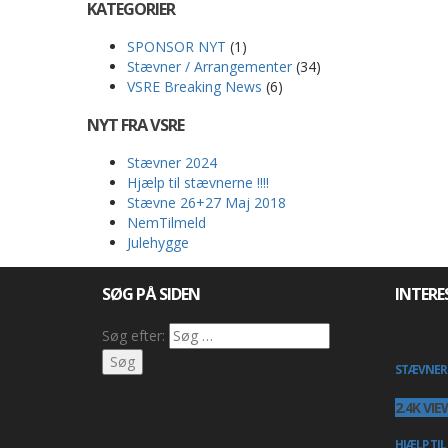
KATEGORIER
SPONSOR NYT
(1)
Stævner / Arrangementer
(34)
VSRE Breaking News
(6)
NYT FRA VSRE
Stævner 2024
Hjælp til stævnerne !!!!
Stævne 26+27 Maj 2018
NemTilmeld
Julehygge
SØG PÅ SIDEN
INTERE
Søg efter:
STÆVNER 
2.4K VIE
HJÆLP TIL