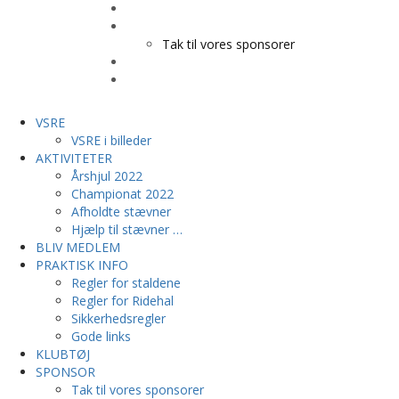
KLUBTØJ
SPONSOR
Tak til vores sponsorer
KONTAKT
HESTEPENSION
VSRE
VSRE i billeder
AKTIVITETER
Årshjul 2022
Championat 2022
Afholdte stævner
Hjælp til stævner …
BLIV MEDLEM
PRAKTISK INFO
Regler for staldene
Regler for Ridehal
Sikkerhedsregler
Gode links
KLUBTØJ
SPONSOR
Tak til vores sponsorer