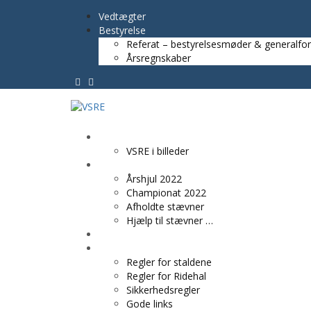
Vedtægter
Bestyrelse
Referat – bestyrelsesmøder & generalfo
Årsregnskaber
VSRE
VSRE i billeder
AKTIVITETER
Årshjul 2022
Championat 2022
Afholdte stævner
Hjælp til stævner …
BLIV MEDLEM
PRAKTISK INFO
Regler for staldene
Regler for Ridehal
Sikkerhedsregler
Gode links