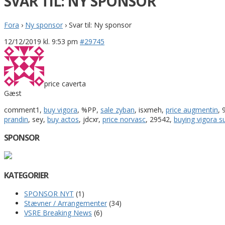
SVAR TIL: NY SPONSOR
Fora
›
Ny sponsor
›
Svar til: Ny sponsor
12/12/2019 kl. 9:53 pm
#29745
price caverta
Gæst
comment1,
buy vigora
, %PP,
sale zyban
, isxmeh,
price augmentin
, 
prandin
, sey,
buy actos
, jdcxr,
price norvasc
, 29542,
buying vigora s
SPONSOR
KATEGORIER
SPONSOR NYT
(1)
Stævner / Arrangementer
(34)
VSRE Breaking News
(6)