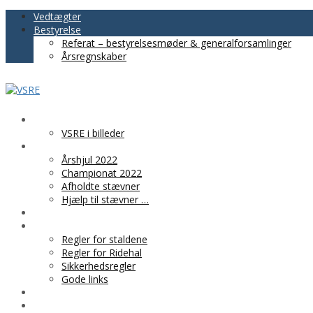
Vedtægter
Bestyrelse
Referat – bestyrelsesmøder & generalforsamlinger
Årsregnskaber
VSRE
VSRE i billeder
AKTIVITETER
Årshjul 2022
Championat 2022
Afholdte stævner
Hjælp til stævner …
BLIV MEDLEM
PRAKTISK INFO
Regler for staldene
Regler for Ridehal
Sikkerhedsregler
Gode links
KLUBTØJ
SPONSOR