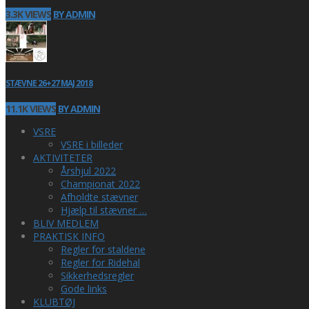
3.3K VIEWS
BY ADMIN
STÆVNE 26+27 MAJ 2018
11.1K VIEWS
BY ADMIN
VSRE
VSRE i billeder
AKTIVITETER
Årshjul 2022
Championat 2022
Afholdte stævner
Hjælp til stævner …
BLIV MEDLEM
PRAKTISK INFO
Regler for staldene
Regler for Ridehal
Sikkerhedsregler
Gode links
KLUBTØJ