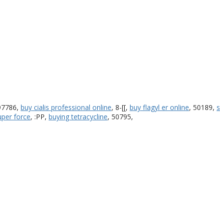
97786,
buy cialis professional online
, 8-[[,
buy flagyl er online
, 50189,
s
uper force
, :PP,
buying tetracycline
, 50795,