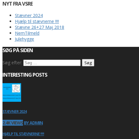
NYT FRA VSRE
Stævner 2024
Hjælp til stævnerne !!!!
Stævne 26+27 Maj 2018
NemTilmeld
Julehygge
SØG PÅ SIDEN
Søg efter:
INTERESTING POSTS
STÆVNER 2024
2.4K VIEWS
BY ADMIN
HJÆLP TIL STÆVNERNE !!!!