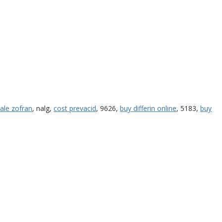
ale zofran
, nalg,
cost prevacid
, 9626,
buy differin online
, 5183,
buy