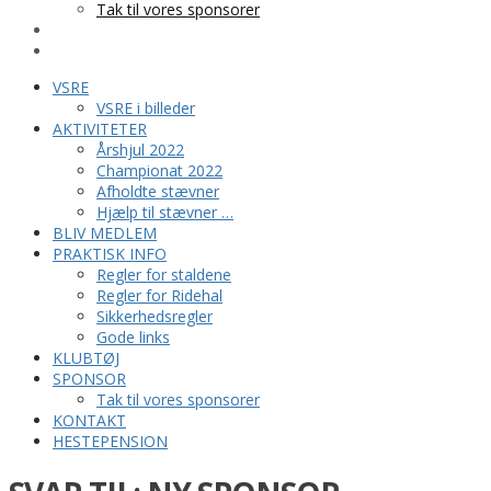
Tak til vores sponsorer
KONTAKT
HESTEPENSION
VSRE
VSRE i billeder
AKTIVITETER
Årshjul 2022
Championat 2022
Afholdte stævner
Hjælp til stævner …
BLIV MEDLEM
PRAKTISK INFO
Regler for staldene
Regler for Ridehal
Sikkerhedsregler
Gode links
KLUBTØJ
SPONSOR
Tak til vores sponsorer
KONTAKT
HESTEPENSION