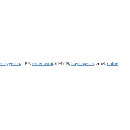
er aygestin
, =PP,
order ovral
, 694749,
buy finpecia
, zmvl,
online