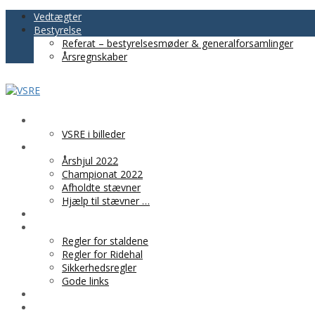
Vedtægter
Bestyrelse
Referat – bestyrelsesmøder & generalforsamlinger
Årsregnskaber
VSRE
VSRE i billeder
AKTIVITETER
Årshjul 2022
Championat 2022
Afholdte stævner
Hjælp til stævner …
BLIV MEDLEM
PRAKTISK INFO
Regler for staldene
Regler for Ridehal
Sikkerhedsregler
Gode links
KLUBTØJ
SPONSOR