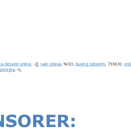
uy desyrel online
, :-[[,
sale celexa
, %OO,
buying zyloprim
, 733630,
ord
 zenegra
, =(,