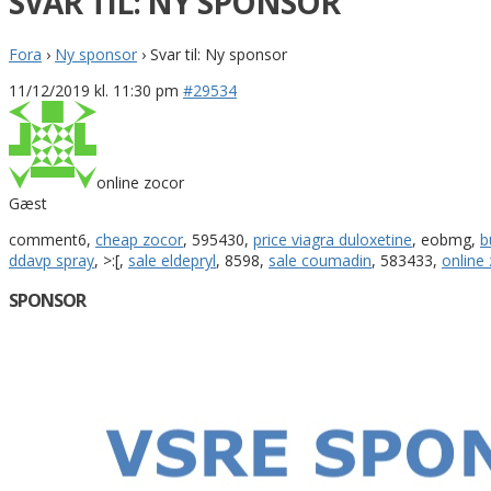
SVAR TIL: NY SPONSOR
Fora
›
Ny sponsor
›
Svar til: Ny sponsor
11/12/2019 kl. 11:30 pm
#29534
online zocor
Gæst
comment6,
cheap zocor
, 595430,
price viagra duloxetine
, eobmg,
b
ddavp spray
, >:[,
sale eldepryl
, 8598,
sale coumadin
, 583433,
online
SPONSOR