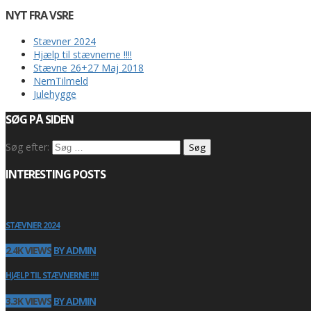
NYT FRA VSRE
Stævner 2024
Hjælp til stævnerne !!!!
Stævne 26+27 Maj 2018
NemTilmeld
Julehygge
SØG PÅ SIDEN
Søg efter:
INTERESTING POSTS
STÆVNER 2024
2.4K VIEWS
BY ADMIN
HJÆLP TIL STÆVNERNE !!!!
3.3K VIEWS
BY ADMIN