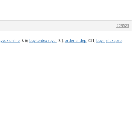
#29523
zyvox online
, 8-))),
buy tentex royal
, 8-],
order endep
, 051,
buying lexapro
,