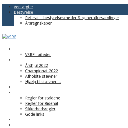
Vedtægter
Bestyrelse
Referat – bestyrelsesmøder & generalforsamlinger
Årsregnskaber
VSRE
VSRE i billeder
AKTIVITETER
Årshjul 2022
Championat 2022
Afholdte stævner
Hjælp til stævner …
BLIV MEDLEM
PRAKTISK INFO
Regler for staldene
Regler for Ridehal
Sikkerhedsregler
Gode links
KLUBTØJ
SPONSOR