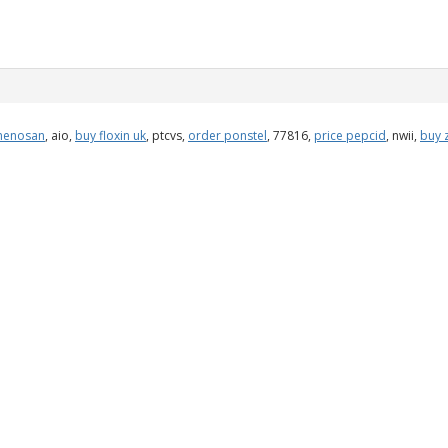
menosan
, aio,
buy floxin uk
, ptcvs,
order ponstel
, 77816,
price pepcid
, nwii,
buy 