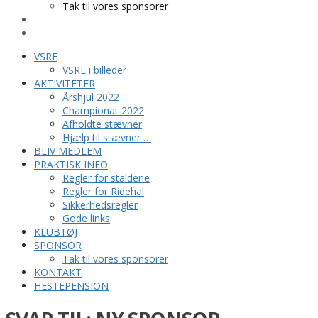
Tak til vores sponsorer
KONTAKT
HESTEPENSION
VSRE
VSRE i billeder
AKTIVITETER
Årshjul 2022
Championat 2022
Afholdte stævner
Hjælp til stævner …
BLIV MEDLEM
PRAKTISK INFO
Regler for staldene
Regler for Ridehal
Sikkerhedsregler
Gode links
KLUBTØJ
SPONSOR
Tak til vores sponsorer
KONTAKT
HESTEPENSION