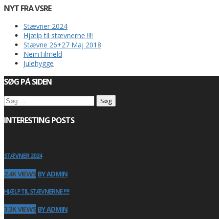
NYT FRA VSRE
Stævner 2024
Hjælp til stævnerne !!!!
Stævne 26+27 Maj 2018
NemTilmeld
Julehygge
SØG PÅ SIDEN
Søg
efter:
INTERESTING POSTS
STÆVNER 2024
2.4K VIEWS
BY ADMIN
HJÆLP TIL STÆVNERNE !!!!
3.3K VIEWS
BY ADMIN