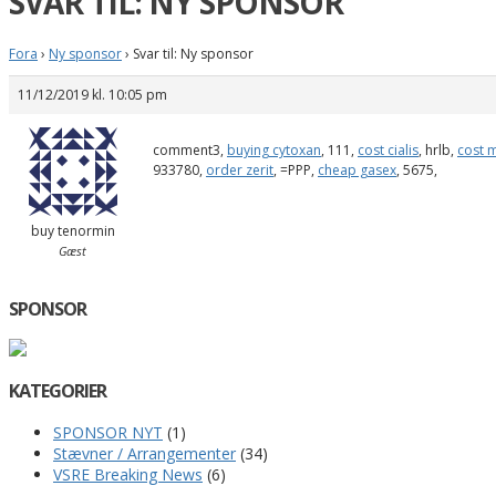
SVAR TIL: NY SPONSOR
Fora
›
Ny sponsor
›
Svar til: Ny sponsor
11/12/2019 kl. 10:05 pm
comment3,
buying cytoxan
, 111,
cost cialis
, hrlb,
cost 
933780,
order zerit
, =PPP,
cheap gasex
, 5675,
buy tenormin
Gæst
SPONSOR
KATEGORIER
SPONSOR NYT
(1)
Stævner / Arrangementer
(34)
VSRE Breaking News
(6)