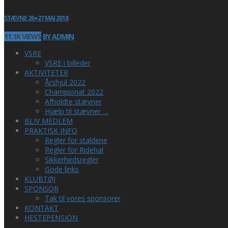
STÆVNE 26+27 MAJ 2018
11.1K VIEWS
BY ADMIN
VSRE
VSRE i billeder
AKTIVITETER
Årshjul 2022
Championat 2022
Afholdte stævner
Hjælp til stævner …
BLIV MEDLEM
PRAKTISK INFO
Regler for staldene
Regler for Ridehal
Sikkerhedsregler
Gode links
KLUBTØJ
SPONSOR
Tak til vores sponsorer
KONTAKT
HESTEPENSION