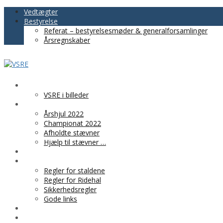
Vedtægter
Bestyrelse
Referat – bestyrelsesmøder & generalforsamlinger
Årsregnskaber
VSRE
VSRE i billeder
AKTIVITETER
Årshjul 2022
Championat 2022
Afholdte stævner
Hjælp til stævner …
BLIV MEDLEM
PRAKTISK INFO
Regler for staldene
Regler for Ridehal
Sikkerhedsregler
Gode links
KLUBTØJ
SPONSOR