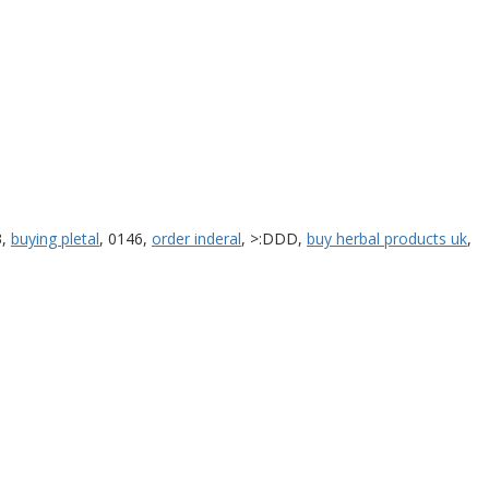
3,
buying pletal
, 0146,
order inderal
, >:DDD,
buy herbal products uk
,