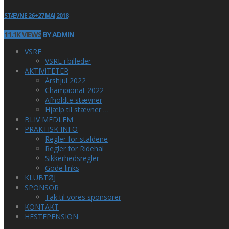
STÆVNE 26+27 MAJ 2018
11.1K VIEWS
BY ADMIN
VSRE
VSRE i billeder
AKTIVITETER
Årshjul 2022
Championat 2022
Afholdte stævner
Hjælp til stævner …
BLIV MEDLEM
PRAKTISK INFO
Regler for staldene
Regler for Ridehal
Sikkerhedsregler
Gode links
KLUBTØJ
SPONSOR
Tak til vores sponsorer
KONTAKT
HESTEPENSION