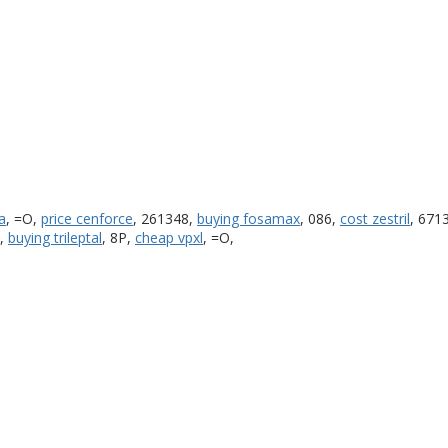
a
, =O,
price cenforce
, 261348,
buying fosamax
, 086,
cost zestril
, 671
],
buying trileptal
, 8P,
cheap vpxl
, =O,