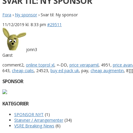
SVAR TIL: NY SPONSOR
Fora
›
Ny sponsor
›
Svar til: Ny sponsor
11/12/2019 kl. 8:33 pm
#29511
jonn3
Gæst
comment2,
online toprol xl
, =-DD,
price verapamil
, 4951,
price avan
643,
cheap cialis
, 24523,
buy ed pack uk
, pay,
cheap augmentin
, 8]]
SPONSOR
KATEGORIER
SPONSOR NYT
(1)
Stævner / Arrangementer
(34)
VSRE Breaking News
(6)