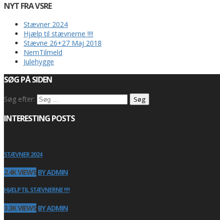
NYT FRA VSRE
Stævner 2024
Hjælp til stævnerne !!!!
Stævne 26+27 Maj 2018
NemTilmeld
Julehygge
SØG PÅ SIDEN
Søg efter:
INTERESTING POSTS
STÆVNER 2024
2.4K VIEWS
BY ADMIN
HJÆLP TIL STÆVNERNE !!!!
3.3K VIEWS
BY ADMIN