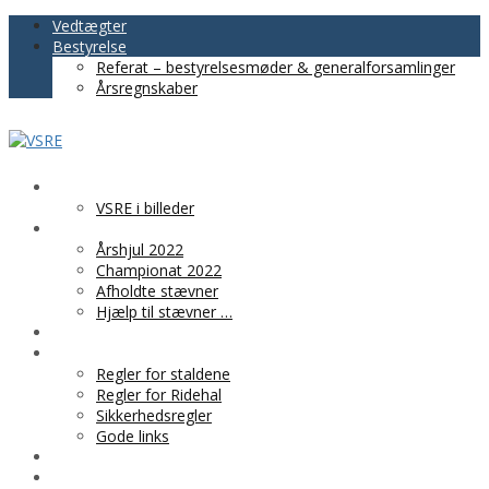
Vedtægter
Bestyrelse
Referat – bestyrelsesmøder & generalforsamlinger
Årsregnskaber
VSRE
VSRE i billeder
AKTIVITETER
Årshjul 2022
Championat 2022
Afholdte stævner
Hjælp til stævner …
BLIV MEDLEM
PRAKTISK INFO
Regler for staldene
Regler for Ridehal
Sikkerhedsregler
Gode links
KLUBTØJ
SPONSOR