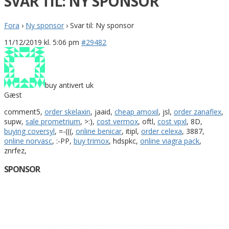
SVAR TIL: NY SPONSOR
Fora
›
Ny sponsor
›
Svar til: Ny sponsor
11/12/2019 kl. 5:06 pm
#29482
buy antivert uk
Gæst
comment5,
order skelaxin
, jaaid,
cheap amoxil
, jsl,
order zanaflex
,
supw,
sale prometrium
, >:),
cost vermox
, oftl,
cost vpxl
, 8D,
buying coversyl
, =-(((,
online benicar
, itipl,
order celexa
, 3887,
online norvasc
, :-PP,
buy trimox
, hdspkc,
online viagra pack
,
znrfez,
SPONSOR