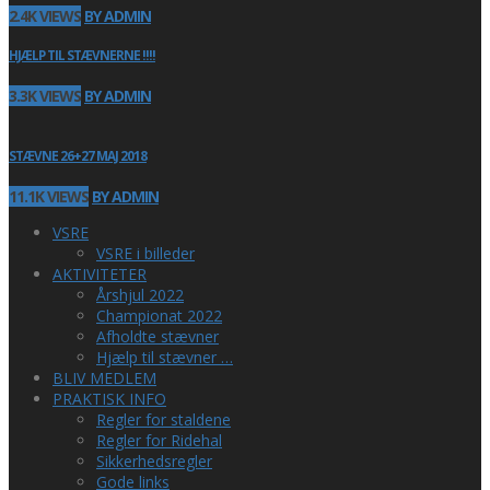
2.4K VIEWS
BY ADMIN
HJÆLP TIL STÆVNERNE !!!!
3.3K VIEWS
BY ADMIN
STÆVNE 26+27 MAJ 2018
11.1K VIEWS
BY ADMIN
VSRE
VSRE i billeder
AKTIVITETER
Årshjul 2022
Championat 2022
Afholdte stævner
Hjælp til stævner …
BLIV MEDLEM
PRAKTISK INFO
Regler for staldene
Regler for Ridehal
Sikkerhedsregler
Gode links