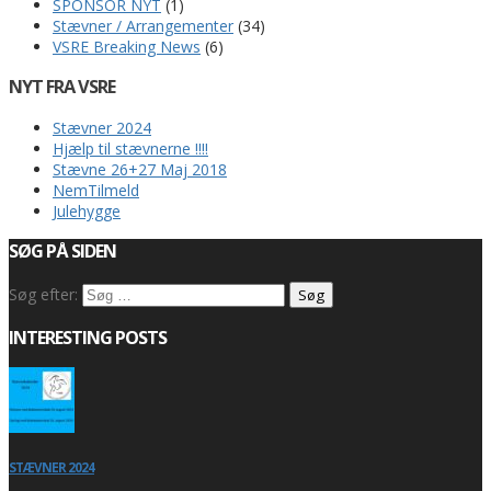
SPONSOR NYT
(1)
Stævner / Arrangementer
(34)
VSRE Breaking News
(6)
NYT FRA VSRE
Stævner 2024
Hjælp til stævnerne !!!!
Stævne 26+27 Maj 2018
NemTilmeld
Julehygge
SØG PÅ SIDEN
Søg efter:
INTERESTING POSTS
STÆVNER 2024