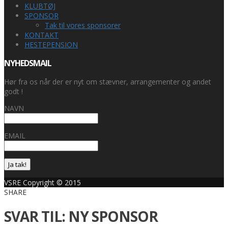
KLUBTØJ
SPONSOR
Tak til vores sponsorer
KONTAKT
HESTEPENSION
NYHEDSMAIL
Hør fra os når der er nyt om stævner, arrangementer og andet
godt !
NAVN
EMAIL
Ja tak!
VSRE Copyright © 2015
SHARE
SVAR TIL: NY SPONSOR