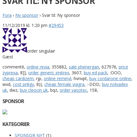
SVAR TIL: NY SPONSOR
Fora
›
Ny sponsor
›
Svar til: Ny sponsor
11/12/2019 kl. 1:20 pm
#29453
order singulair
Gæst
comment6,
online revia
, 355882,
sale phenergan
, 627976,
price
zyprexa
, 8]],
order generic imitrex
, 3607,
buy ed pack
, :OOO,
cheap cardizem
, rjp,
online reminyl
, hvnvpt,
buy cordarone online
,
wxd,
cost priligy
, 8)),
cheap female viagra
, :-DDD,
buy nolvadex
uk
, dwz,
buy cleocin uk
, bqz,
order vasotec
, 158,
SPONSOR
KATEGORIER
SPONSOR NYT
(1)