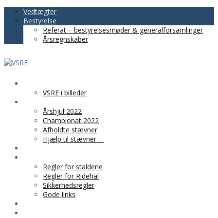
Vedtægter
Bestyrelse
Referat – bestyrelsesmøder & generalforsamlinger
Årsregnskaber
VSRE
VSRE i billeder
AKTIVITETER
Årshjul 2022
Championat 2022
Afholdte stævner
Hjælp til stævner …
BLIV MEDLEM
PRAKTISK INFO
Regler for staldene
Regler for Ridehal
Sikkerhedsregler
Gode links
KLUBTØJ
SPONSOR