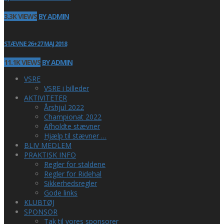
3.3K VIEWS
BY ADMIN
STÆVNE 26+27 MAJ 2018
11.1K VIEWS
BY ADMIN
VSRE
VSRE i billeder
AKTIVITETER
Årshjul 2022
Championat 2022
Afholdte stævner
Hjælp til stævner …
BLIV MEDLEM
PRAKTISK INFO
Regler for staldene
Regler for Ridehal
Sikkerhedsregler
Gode links
KLUBTØJ
SPONSOR
Tak til vores sponsorer