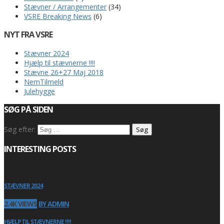
Stævner / Arrangementer
(34)
VSRE Breaking News
(6)
NYT FRA VSRE
Stævner 2024
Hjælp til stævnerne !!!!
Stævne 26+27 Maj 2018
NemTilmeld
Julehygge
SØG PÅ SIDEN
Søg efter:
INTERESTING POSTS
STÆVNER 2024
2.4K VIEWS
BY ADMIN
HJÆLP TIL STÆVNERNE !!!!