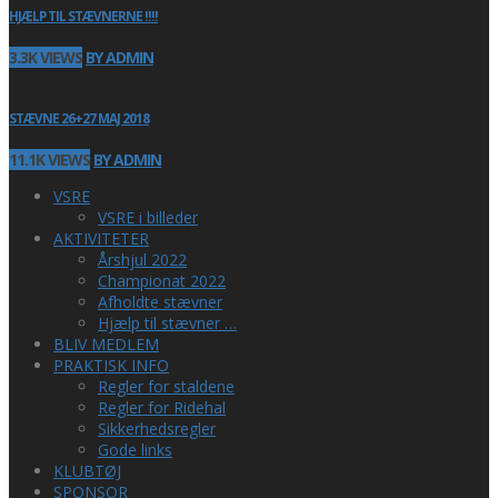
HJÆLP TIL STÆVNERNE !!!!
3.3K VIEWS
BY ADMIN
STÆVNE 26+27 MAJ 2018
11.1K VIEWS
BY ADMIN
VSRE
VSRE i billeder
AKTIVITETER
Årshjul 2022
Championat 2022
Afholdte stævner
Hjælp til stævner …
BLIV MEDLEM
PRAKTISK INFO
Regler for staldene
Regler for Ridehal
Sikkerhedsregler
Gode links
KLUBTØJ
SPONSOR