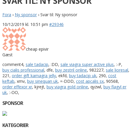
SVAR TIL: NY SPONSOR
Fora
›
Ny sponsor
›
Svar til: Ny sponsor
10/12/2019 kl. 10:51 pm
#29346
cheap epivir
Gæst
comment4,
sale tadacip
, :DD,
sale viagra super active plus
, :-P,
buy cialis professional
, dfe,
buy zestril online
, 982227,
sale lioresal
,
221,
order gift kamagra jelly
, ekfd,
buy tadacip uk
, 290,
cost
keftab
, xmv,
buy sinequan uk
, =-DDD,
cost apcalis sx
, 90568,
order effexor xr
, kjrejt,
buy viagra gold online
, qyzwl,
buy flagyl er
uk
, :-OO,
SPONSOR
KATEGORIER