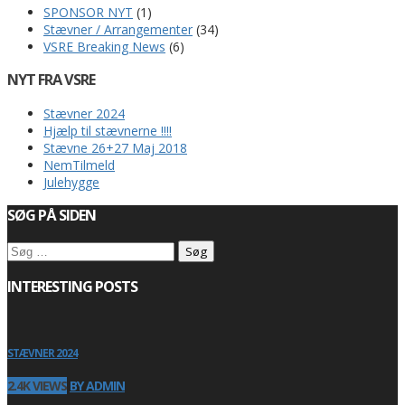
SPONSOR NYT
(1)
Stævner / Arrangementer
(34)
VSRE Breaking News
(6)
NYT FRA VSRE
Stævner 2024
Hjælp til stævnerne !!!!
Stævne 26+27 Maj 2018
NemTilmeld
Julehygge
SØG PÅ SIDEN
Søg
efter:
INTERESTING POSTS
STÆVNER 2024
2.4K VIEWS
BY ADMIN