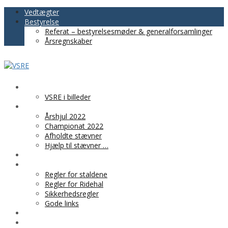
Vedtægter
Bestyrelse
Referat – bestyrelsesmøder & generalforsamlinger
Årsregnskaber
VSRE
VSRE i billeder
AKTIVITETER
Årshjul 2022
Championat 2022
Afholdte stævner
Hjælp til stævner …
BLIV MEDLEM
PRAKTISK INFO
Regler for staldene
Regler for Ridehal
Sikkerhedsregler
Gode links
KLUBTØJ
SPONSOR