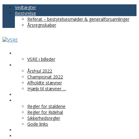
Vedtægter
Bestyrelse
Referat – bestyrelsesmøder & generalforsamlinger
Årsregnskaber
VSRE
VSRE i billeder
AKTIVITETER
Årshjul 2022
Championat 2022
Afholdte stævner
Hjælp til stævner …
BLIV MEDLEM
PRAKTISK INFO
Regler for staldene
Regler for Ridehal
Sikkerhedsregler
Gode links
KLUBTØJ
SPONSOR