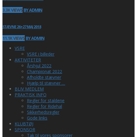
3.3K VIEWS
BY ADMIN
STÆVNE 26+27 MAJ 2018
11.1K VIEWS
BY ADMIN
VSRE
VSRE i billeder
AKTIVITETER
Årshjul 2022
Championat 2022
Afholdte stævner
Hjælp til stævner …
BLIV MEDLEM
PRAKTISK INFO
Regler for staldene
Regler for Ridehal
Sikkerhedsregler
Gode links
KLUBTØJ
SPONSOR
Tak til vores sponsorer