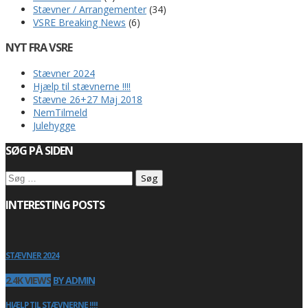
Stævner / Arrangementer
(34)
VSRE Breaking News
(6)
NYT FRA VSRE
Stævner 2024
Hjælp til stævnerne !!!!
Stævne 26+27 Maj 2018
NemTilmeld
Julehygge
SØG PÅ SIDEN
Søg
efter:
INTERESTING POSTS
STÆVNER 2024
2.4K VIEWS
BY ADMIN
HJÆLP TIL STÆVNERNE !!!!