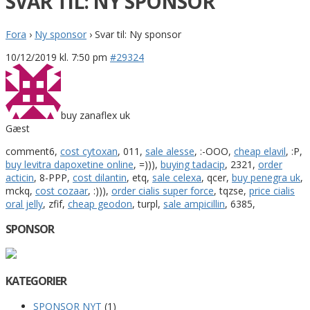
SVAR TIL: NY SPONSOR
Fora
›
Ny sponsor
›
Svar til: Ny sponsor
10/12/2019 kl. 7:50 pm
#29324
buy zanaflex uk
Gæst
comment6,
cost cytoxan
, 011,
sale alesse
, :-OOO,
cheap elavil
, :P,
buy levitra dapoxetine online
, =))),
buying tadacip
, 2321,
order
acticin
, 8-PPP,
cost dilantin
, etq,
sale celexa
, qcer,
buy penegra uk
,
mckq,
cost cozaar
, :))),
order cialis super force
, tqzse,
price cialis
oral jelly
, zfif,
cheap geodon
, turpl,
sale ampicillin
, 6385,
SPONSOR
KATEGORIER
SPONSOR NYT
(1)