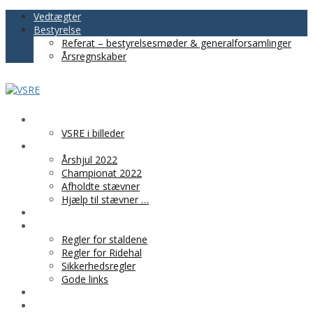
Vedtægter
Bestyrelse
Referat – bestyrelsesmøder & generalforsamlinger
Årsregnskaber
VSRE
VSRE i billeder
AKTIVITETER
Årshjul 2022
Championat 2022
Afholdte stævner
Hjælp til stævner …
BLIV MEDLEM
PRAKTISK INFO
Regler for staldene
Regler for Ridehal
Sikkerhedsregler
Gode links
KLUBTØJ
SPONSOR