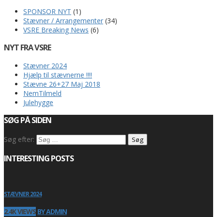
SPONSOR NYT
(1)
Stævner / Arrangementer
(34)
VSRE Breaking News
(6)
NYT FRA VSRE
Stævner 2024
Hjælp til stævnerne !!!!
Stævne 26+27 Maj 2018
NemTilmeld
Julehygge
SØG PÅ SIDEN
Søg efter:
INTERESTING POSTS
STÆVNER 2024
2.4K VIEWS
BY ADMIN