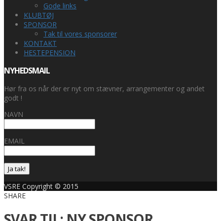
Gode links
KLUBTØJ
SPONSOR
Tak til vores sponsorer
KONTAKT
HESTEPENSION
NYHEDSMAIL
Hør fra os når der er nyt om stævner, arrangementer og andet
godt !
NAVN
EMAIL
Ja tak!
VSRE Copyright © 2015
SHARE
SVAR TIL: NY SPONSOR