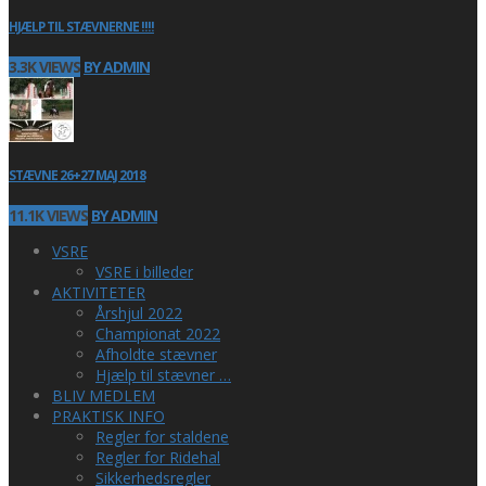
HJÆLP TIL STÆVNERNE !!!!
3.3K VIEWS
BY ADMIN
STÆVNE 26+27 MAJ 2018
11.1K VIEWS
BY ADMIN
VSRE
VSRE i billeder
AKTIVITETER
Årshjul 2022
Championat 2022
Afholdte stævner
Hjælp til stævner …
BLIV MEDLEM
PRAKTISK INFO
Regler for staldene
Regler for Ridehal
Sikkerhedsregler