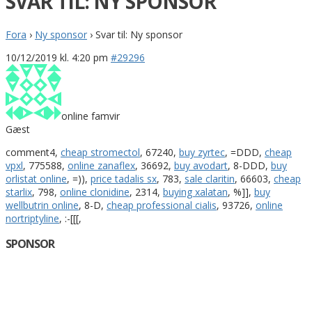
SVAR TIL: NY SPONSOR
Fora
›
Ny sponsor
›
Svar til: Ny sponsor
10/12/2019 kl. 4:20 pm
#29296
online famvir
Gæst
comment4,
cheap stromectol
, 67240,
buy zyrtec
, =DDD,
cheap
vpxl
, 775588,
online zanaflex
, 36692,
buy avodart
, 8-DDD,
buy
orlistat online
, =)),
price tadalis sx
, 783,
sale claritin
, 66603,
cheap
starlix
, 798,
online clonidine
, 2314,
buying xalatan
, %]],
buy
wellbutrin online
, 8-D,
cheap professional cialis
, 93726,
online
nortriptyline
, :-[[[,
SPONSOR