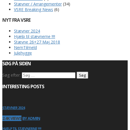
Stævner / Arrangementer
(34)
VSRE Breaking News
(6)
NYT FRA VSRE
Stævner 2024
Hjælp til stævnerne !!!!
Stævne 26+27 Maj 2018
NemTilmeld
Julehygge
SØG PÅ SIDEN
Søg efter:
INTERESTING POSTS
STÆVNER 2024
2.4K VIEWS
BY ADMIN
HJÆLP TIL STÆVNERNE !!!!