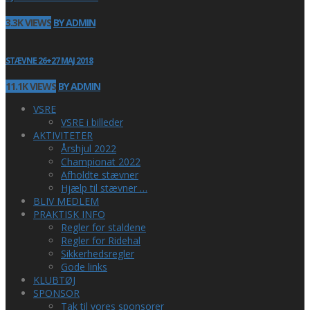
3.3K VIEWS
BY ADMIN
STÆVNE 26+27 MAJ 2018
11.1K VIEWS
BY ADMIN
VSRE
VSRE i billeder
AKTIVITETER
Årshjul 2022
Championat 2022
Afholdte stævner
Hjælp til stævner …
BLIV MEDLEM
PRAKTISK INFO
Regler for staldene
Regler for Ridehal
Sikkerhedsregler
Gode links
KLUBTØJ
SPONSOR
Tak til vores sponsorer