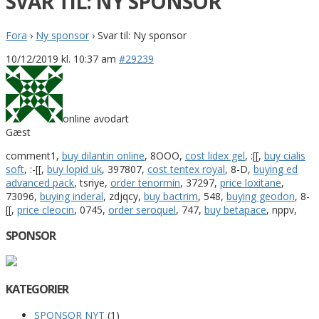
SVAR TIL: NY SPONSOR
Fora
›
Ny sponsor
›
Svar til: Ny sponsor
10/12/2019 kl. 10:37 am
#29239
online avodart
Gæst
comment1,
buy dilantin online
, 8OOO,
cost lidex gel
, :[[,
buy cialis
soft
, :-[[,
buy lopid uk
, 397807,
cost tentex royal
, 8-D,
buying ed
advanced pack
, tsriye,
order tenormin
, 37297,
price loxitane
,
73096,
buying inderal
, zdjqcy,
buy bactrim
, 548,
buying geodon
, 8-
[[,
price cleocin
, 0745,
order seroquel
, 747,
buy betapace
, nppv,
SPONSOR
KATEGORIER
SPONSOR NYT
(1)