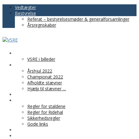
Vedtægter
Bestyrelse
Referat – bestyrelsesmøder & generalforsamlinger
Årsregnskaber
VSRE
VSRE i billeder
AKTIVITETER
Årshjul 2022
Championat 2022
Afholdte stævner
Hjælp til stævner …
BLIV MEDLEM
PRAKTISK INFO
Regler for staldene
Regler for Ridehal
Sikkerhedsregler
Gode links
KLUBTØJ
SPONSOR