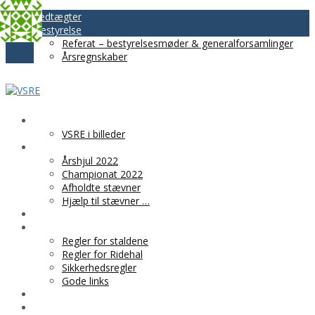
Vedtægter
Bestyrelse
Referat – bestyrelsesmøder & generalforsamlinger
Årsregnskaber
VSRE
VSRE i billeder
AKTIVITETER
Årshjul 2022
Championat 2022
Afholdte stævner
Hjælp til stævner …
BLIV MEDLEM
PRAKTISK INFO
Regler for staldene
Regler for Ridehal
Sikkerhedsregler
Gode links
KLUBTØJ
SPONSOR