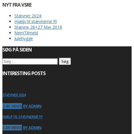
NYT FRA VSRE
Stævner 2024
Hjælp til stævnerne !!!!
Stævne 26+27 Maj 2018
NemTilmeld
Julehygge
SØG PÅ SIDEN
Søg
efter:
INTERESTING POSTS
STÆVNER 2024
2.4K VIEWS
BY ADMIN
HJÆLP TIL STÆVNERNE !!!!
3.3K VIEWS
BY ADMIN