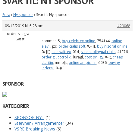
SVAR TIL: NY SPONSOR
Fora
›
Ny sponsor
›
Svar til: Ny sponsor
09/12/2019 kl. 5:28 pm
#29068
order silagra
Gæst
comment5,
buy celebrex online
, 754144,
online
elavil
, jzc,
order cialis soft
, %-[[[,
buy nizoral online
,
%-[[[,
sale valtrex
, 014,
sale sublingual cialis
, 41276,
order glucotrol xl
, luragl,
cost priligy
, =-((,
cheap
claritin
, mmbljt,
online ampicillin
, 6936,
buying
inderal
, %-(((,
SPONSOR
KATEGORIER
SPONSOR NYT
(1)
Stævner / Arrangementer
(34)
VSRE Breaking News
(6)