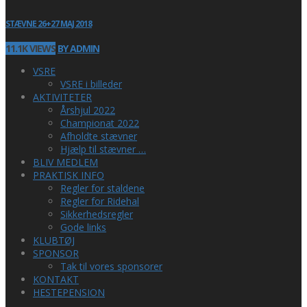
STÆVNE 26+27 MAJ 2018
11.1K VIEWS
BY ADMIN
VSRE
VSRE i billeder
AKTIVITETER
Årshjul 2022
Championat 2022
Afholdte stævner
Hjælp til stævner …
BLIV MEDLEM
PRAKTISK INFO
Regler for staldene
Regler for Ridehal
Sikkerhedsregler
Gode links
KLUBTØJ
SPONSOR
Tak til vores sponsorer
KONTAKT
HESTEPENSION