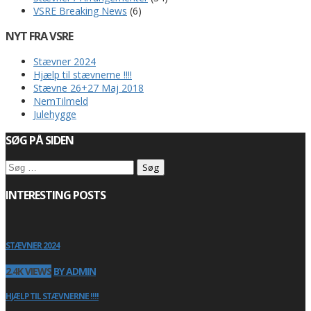
VSRE Breaking News
(6)
NYT FRA VSRE
Stævner 2024
Hjælp til stævnerne !!!!
Stævne 26+27 Maj 2018
NemTilmeld
Julehygge
SØG PÅ SIDEN
Søg
efter:
INTERESTING POSTS
STÆVNER 2024
2.4K VIEWS
BY ADMIN
HJÆLP TIL STÆVNERNE !!!!