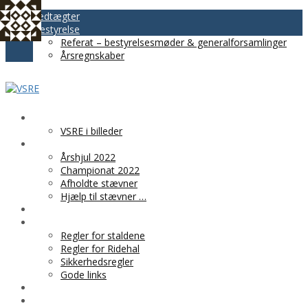
Vedtægter
Bestyrelse
Referat – bestyrelsesmøder & generalforsamlinger
Årsregnskaber
VSRE
VSRE i billeder
AKTIVITETER
Årshjul 2022
Championat 2022
Afholdte stævner
Hjælp til stævner …
BLIV MEDLEM
PRAKTISK INFO
Regler for staldene
Regler for Ridehal
Sikkerhedsregler
Gode links
KLUBTØJ
SPONSOR