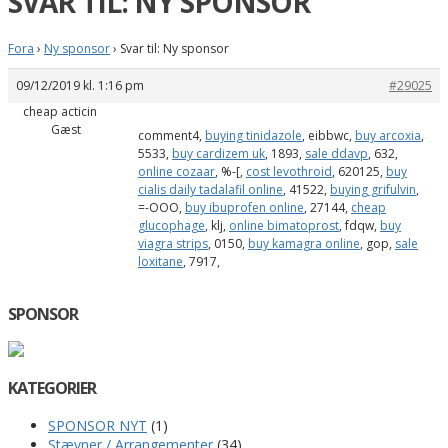
SVAR TIL: NY SPONSOR
Fora
›
Ny sponsor
›
Svar til: Ny sponsor
09/12/2019 kl. 1:16 pm
#29025
cheap acticin
Gæst
comment4,
buying tinidazole
, eibbwc,
buy arcoxia
,
5533,
buy cardizem uk
, 1893,
sale ddavp
, 632,
online cozaar
, %-[,
cost levothroid
, 620125,
buy
cialis daily tadalafil online
, 41522,
buying grifulvin
,
=-OOO,
buy ibuprofen online
, 27144,
cheap
glucophage
, klj,
online bimatoprost
, fdqw,
buy
viagra strips
, 0150,
buy kamagra online
, gop,
sale
loxitane
, 7917,
SPONSOR
KATEGORIER
SPONSOR NYT
(1)
Stævner / Arrangementer
(34)