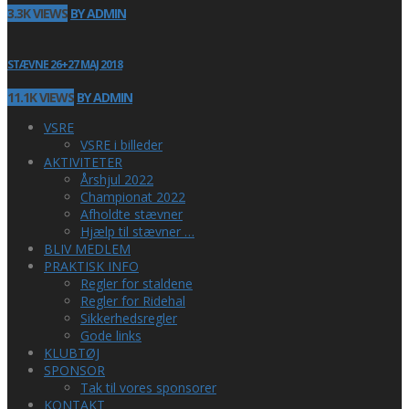
3.3K VIEWS
BY ADMIN
STÆVNE 26+27 MAJ 2018
11.1K VIEWS
BY ADMIN
VSRE
VSRE i billeder
AKTIVITETER
Årshjul 2022
Championat 2022
Afholdte stævner
Hjælp til stævner …
BLIV MEDLEM
PRAKTISK INFO
Regler for staldene
Regler for Ridehal
Sikkerhedsregler
Gode links
KLUBTØJ
SPONSOR
Tak til vores sponsorer
KONTAKT