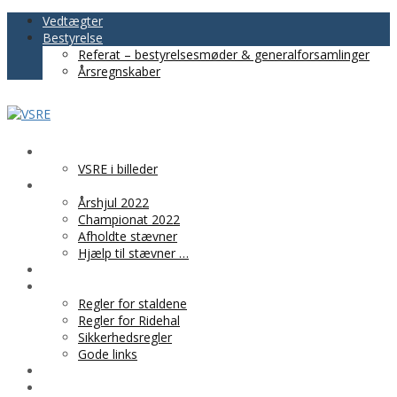
Vedtægter
Bestyrelse
Referat – bestyrelsesmøder & generalforsamlinger
Årsregnskaber
VSRE
VSRE i billeder
AKTIVITETER
Årshjul 2022
Championat 2022
Afholdte stævner
Hjælp til stævner …
BLIV MEDLEM
PRAKTISK INFO
Regler for staldene
Regler for Ridehal
Sikkerhedsregler
Gode links
KLUBTØJ
SPONSOR