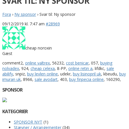
SVAR TIL: NY SPONSOR
Fora
›
Ny sponsor
›
Svar til: Ny sponsor
09/12/2019 kl. 7:47 am
#28969
cheap noroxin
Gæst
comment2,
online valtrex
, 56232,
cost benicar
, 057,
buying
nolvadex
, 924,
cheap celexa
, 8-PP,
online retin a
, lifdkc,
sale
abilify
, snpiz,
buy levlen online
, udekr,
buy lisinopril uk
, kbeudu,
buy
imuran uk
, 8966,
sale avodart
, 403,
buy finpecia online
, 160290,
SPONSOR
KATEGORIER
SPONSOR NYT
(1)
Stævner / Arrangementer
(34)