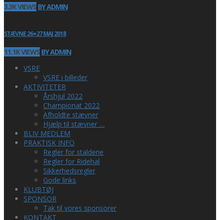
3.3K VIEWS
BY ADMIN
STÆVNE 26+27 MAJ 2018
11.1K VIEWS
BY ADMIN
VSRE
VSRE i billeder
AKTIVITETER
Årshjul 2022
Championat 2022
Afholdte stævner
Hjælp til stævner …
BLIV MEDLEM
PRAKTISK INFO
Regler for staldene
Regler for Ridehal
Sikkerhedsregler
Gode links
KLUBTØJ
SPONSOR
Tak til vores sponsorer
KONTAKT