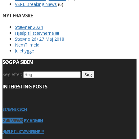
VSRE Breaking News
(6)
NYT FRA VSRE
Stævner 2024
Hjælp til stævnerne !!!!
Stævne 26+27 Maj 2018
NemTilmeld
Julehygge
SØG PÅ SIDEN
Søg efter:
INTERESTING POSTS
STÆVNER 2024
2.4K VIEWS
BY ADMIN
HJÆLP TIL STÆVNERNE !!!!