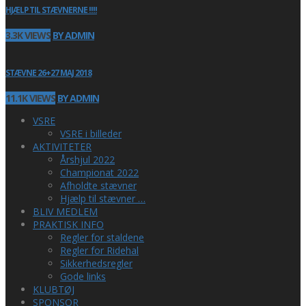
HJÆLP TIL STÆVNERNE !!!!
3.3K VIEWS
BY ADMIN
STÆVNE 26+27 MAJ 2018
11.1K VIEWS
BY ADMIN
VSRE
VSRE i billeder
AKTIVITETER
Årshjul 2022
Championat 2022
Afholdte stævner
Hjælp til stævner …
BLIV MEDLEM
PRAKTISK INFO
Regler for staldene
Regler for Ridehal
Sikkerhedsregler
Gode links
KLUBTØJ
SPONSOR