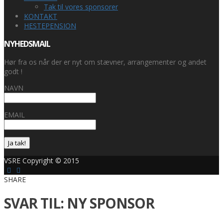
Tak til vores sponsorer
KONTAKT
HESTEPENSION
NYHEDSMAIL
Hør fra os når der er nyt om stævner, arrangementer og andet
godt !
NAVN
EMAIL
Ja tak!
VSRE Copyright © 2015
SHARE
SVAR TIL: NY SPONSOR