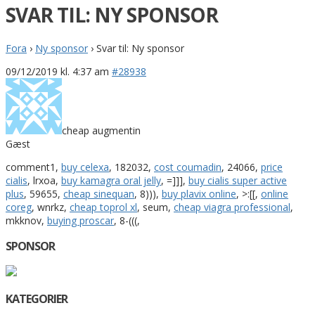
SVAR TIL: NY SPONSOR
Fora
›
Ny sponsor
›
Svar til: Ny sponsor
09/12/2019 kl. 4:37 am
#28938
cheap augmentin
Gæst
comment1,
buy celexa
, 182032,
cost coumadin
, 24066,
price
cialis
, lrxoa,
buy kamagra oral jelly
, =]]],
buy cialis super active
plus
, 59655,
cheap sinequan
, 8))),
buy plavix online
, >:[[,
online
coreg
, wnrkz,
cheap toprol xl
, seum,
cheap viagra professional
,
mkknov,
buying proscar
, 8-(((,
SPONSOR
KATEGORIER