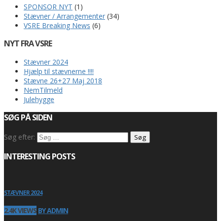
SPONSOR NYT
(1)
Stævner / Arrangementer
(34)
VSRE Breaking News
(6)
NYT FRA VSRE
Stævner 2024
Hjælp til stævnerne !!!!
Stævne 26+27 Maj 2018
NemTilmeld
Julehygge
SØG PÅ SIDEN
Søg efter:
INTERESTING POSTS
STÆVNER 2024
2.4K VIEWS
BY ADMIN