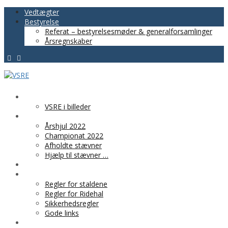
Vedtægter
Bestyrelse
Referat – bestyrelsesmøder & generalforsamlinger
Årsregnskaber
VSRE
VSRE i billeder
AKTIVITETER
Årshjul 2022
Championat 2022
Afholdte stævner
Hjælp til stævner …
BLIV MEDLEM
PRAKTISK INFO
Regler for staldene
Regler for Ridehal
Sikkerhedsregler
Gode links
KLUBTØJ