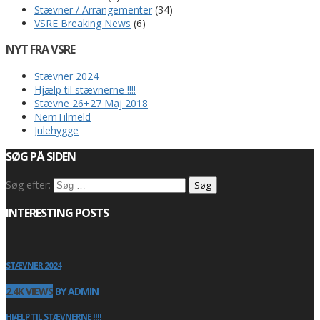
Stævner / Arrangementer
(34)
VSRE Breaking News
(6)
NYT FRA VSRE
Stævner 2024
Hjælp til stævnerne !!!!
Stævne 26+27 Maj 2018
NemTilmeld
Julehygge
SØG PÅ SIDEN
Søg efter:
INTERESTING POSTS
STÆVNER 2024
2.4K VIEWS
BY ADMIN
HJÆLP TIL STÆVNERNE !!!!