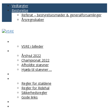
Vedtægter
Bestyrelse
Referat – bestyrelsesmøder & generalforsamlinger
Årsregnskaber
VSRE
VSRE i billeder
AKTIVITETER
Årshjul 2022
Championat 2022
Afholdte stævner
Hjælp til stævner …
BLIV MEDLEM
PRAKTISK INFO
Regler for staldene
Regler for Ridehal
Sikkerhedsregler
Gode links
KLUBTØJ
SPONSOR