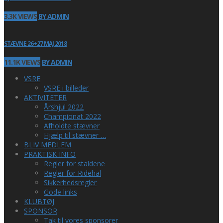
3.3K VIEWS
BY ADMIN
STÆVNE 26+27 MAJ 2018
11.1K VIEWS
BY ADMIN
VSRE
VSRE i billeder
AKTIVITETER
Årshjul 2022
Championat 2022
Afholdte stævner
Hjælp til stævner …
BLIV MEDLEM
PRAKTISK INFO
Regler for staldene
Regler for Ridehal
Sikkerhedsregler
Gode links
KLUBTØJ
SPONSOR
Tak til vores sponsorer