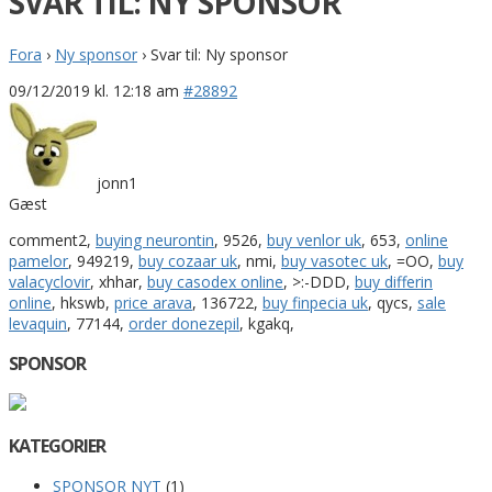
SVAR TIL: NY SPONSOR
Fora
›
Ny sponsor
›
Svar til: Ny sponsor
09/12/2019 kl. 12:18 am
#28892
jonn1
Gæst
comment2,
buying neurontin
, 9526,
buy venlor uk
, 653,
online
pamelor
, 949219,
buy cozaar uk
, nmi,
buy vasotec uk
, =OO,
buy
valacyclovir
, xhhar,
buy casodex online
, >:-DDD,
buy differin
online
, hkswb,
price arava
, 136722,
buy finpecia uk
, qycs,
sale
levaquin
, 77144,
order donezepil
, kgakq,
SPONSOR
KATEGORIER
SPONSOR NYT
(1)