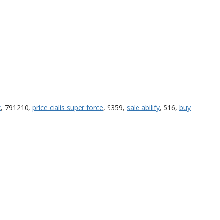
x
, 791210,
price cialis super force
, 9359,
sale abilify
, 516,
buy