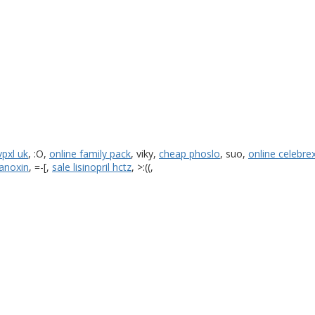
vpxl uk
, :O,
online family pack
, viky,
cheap phoslo
, suo,
online celebre
lanoxin
, =-[,
sale lisinopril hctz
, >:((,