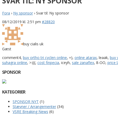
SVAR TIL: NY SPONSOR
Fora
›
Ny sponsor
›
Svar til: Ny sponsor
08/12/2019 kl. 2:51 pm
#28820
buy cialis uk
Gæst
comment4,
buy ortho tri cyclen online
, =),
online atarax
, leaak,
buy 
suhagra online
, >:(((,
cost finpecia
, iceyh,
sale zanaflex
, 8-OO,
price 
SPONSOR
KATEGORIER
SPONSOR NYT
(1)
Stævner / Arrangementer
(34)
VSRE Breaking News
(6)