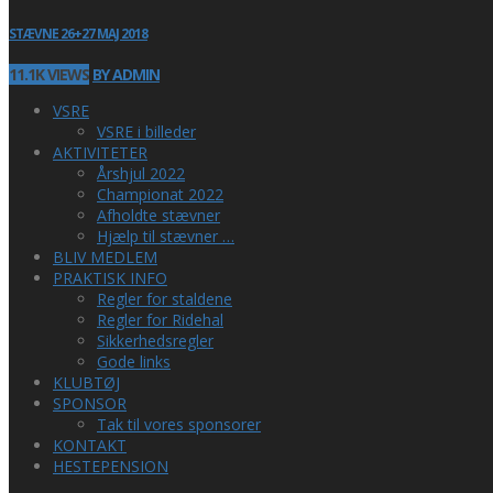
STÆVNE 26+27 MAJ 2018
11.1K VIEWS
BY ADMIN
VSRE
VSRE i billeder
AKTIVITETER
Årshjul 2022
Championat 2022
Afholdte stævner
Hjælp til stævner …
BLIV MEDLEM
PRAKTISK INFO
Regler for staldene
Regler for Ridehal
Sikkerhedsregler
Gode links
KLUBTØJ
SPONSOR
Tak til vores sponsorer
KONTAKT
HESTEPENSION