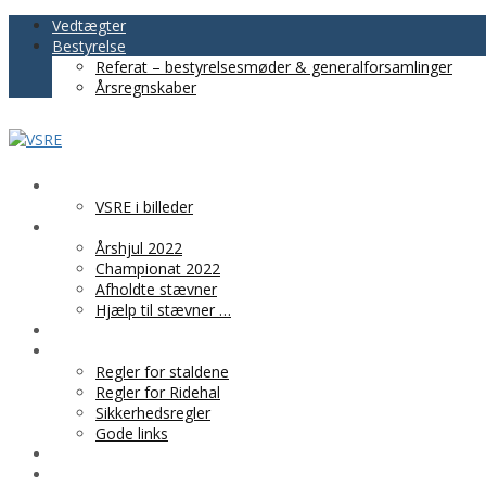
Vedtægter
Bestyrelse
Referat – bestyrelsesmøder & generalforsamlinger
Årsregnskaber
VSRE
VSRE i billeder
AKTIVITETER
Årshjul 2022
Championat 2022
Afholdte stævner
Hjælp til stævner …
BLIV MEDLEM
PRAKTISK INFO
Regler for staldene
Regler for Ridehal
Sikkerhedsregler
Gode links
KLUBTØJ
SPONSOR