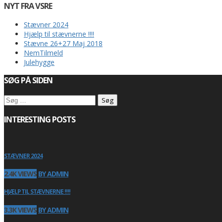
NYT FRA VSRE
Stævner 2024
Hjælp til stævnerne !!!!
Stævne 26+27 Maj 2018
NemTilmeld
Julehygge
SØG PÅ SIDEN
Søg
efter:
INTERESTING POSTS
STÆVNER 2024
2.4K VIEWS
BY ADMIN
HJÆLP TIL STÆVNERNE !!!!
3.3K VIEWS
BY ADMIN