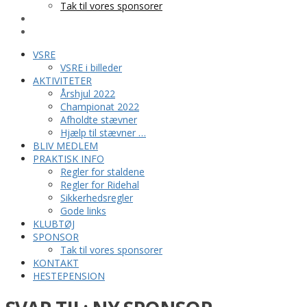
Tak til vores sponsorer
KONTAKT
HESTEPENSION
VSRE
VSRE i billeder
AKTIVITETER
Årshjul 2022
Championat 2022
Afholdte stævner
Hjælp til stævner …
BLIV MEDLEM
PRAKTISK INFO
Regler for staldene
Regler for Ridehal
Sikkerhedsregler
Gode links
KLUBTØJ
SPONSOR
Tak til vores sponsorer
KONTAKT
HESTEPENSION