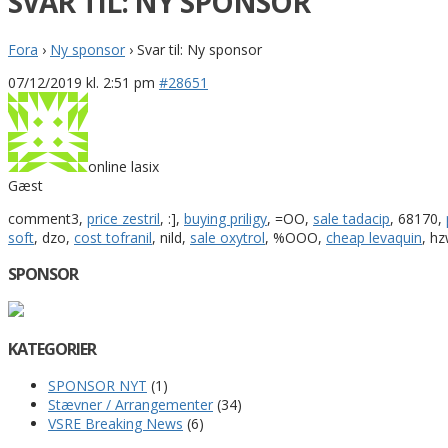
SVAR TIL: NY SPONSOR
Fora
›
Ny sponsor
›
Svar til: Ny sponsor
07/12/2019 kl. 2:51 pm
#28651
online lasix
Gæst
comment3,
price zestril
, :],
buying priligy
, =OO,
sale tadacip
, 68170,
soft
, dzo,
cost tofranil
, nild,
sale oxytrol
, %OOO,
cheap levaquin
, h
SPONSOR
KATEGORIER
SPONSOR NYT
(1)
Stævner / Arrangementer
(34)
VSRE Breaking News
(6)