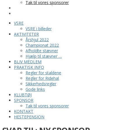
Tak til vores sponsorer
KONTAKT
HESTEPENSION
VSRE
VSRE i billeder
AKTIVITETER
Årshjul 2022
Championat 2022
Afholdte stævner
Hjælp til stævner …
BLIV MEDLEM
PRAKTISK INFO
Regler for staldene
Regler for Ridehal
Sikkerhedsregler
Gode links
KLUBTØJ
SPONSOR
Tak til vores sponsorer
KONTAKT
HESTEPENSION