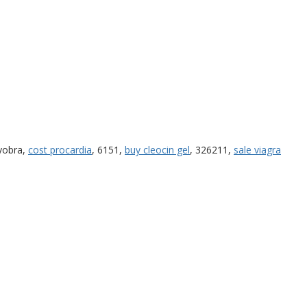
xyobra,
cost procardia
, 6151,
buy cleocin gel
, 326211,
sale viagra