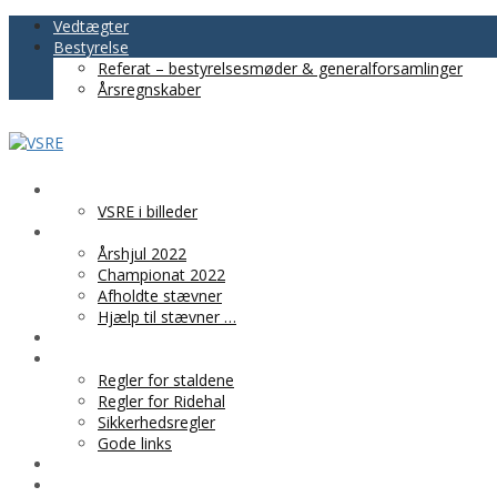
Vedtægter
Bestyrelse
Referat – bestyrelsesmøder & generalforsamlinger
Årsregnskaber
VSRE
VSRE i billeder
AKTIVITETER
Årshjul 2022
Championat 2022
Afholdte stævner
Hjælp til stævner …
BLIV MEDLEM
PRAKTISK INFO
Regler for staldene
Regler for Ridehal
Sikkerhedsregler
Gode links
KLUBTØJ
SPONSOR