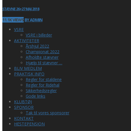
STÆVNE 26+27 MAJ 2018
11.1K VIEWS
BY ADMIN
VSRE
VSRE i billeder
AKTIVITETER
Årshjul 2022
Championat 2022
Afholdte stævner
Hjælp til stævner …
BLIV MEDLEM
PRAKTISK INFO
Regler for staldene
Regler for Ridehal
Sikkerhedsregler
Gode links
KLUBTØJ
SPONSOR
Tak til vores sponsorer
KONTAKT
HESTEPENSION