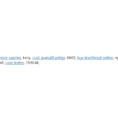
price yasmin
, kscy,
cost avanafil priligy
, 6665,
buy levothroid online
, 
zwf,
cost levlen
, 193048,