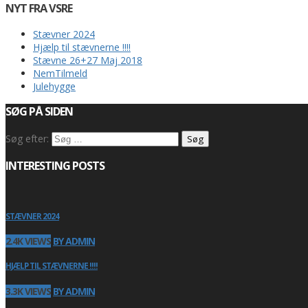
NYT FRA VSRE
Stævner 2024
Hjælp til stævnerne !!!!
Stævne 26+27 Maj 2018
NemTilmeld
Julehygge
SØG PÅ SIDEN
Søg efter:
INTERESTING POSTS
STÆVNER 2024
2.4K VIEWS
BY ADMIN
HJÆLP TIL STÆVNERNE !!!!
3.3K VIEWS
BY ADMIN