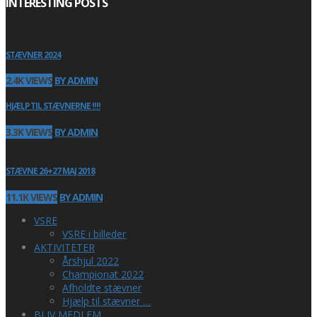
INTERESTING POSTS
STÆVNER 2024
2.4K VIEWS
BY ADMIN
HJÆLP TIL STÆVNERNE !!!!
3.3K VIEWS
BY ADMIN
STÆVNE 26+27 MAJ 2018
11.1K VIEWS
BY ADMIN
VSRE
VSRE i billeder
AKTIVITETER
Årshjul 2022
Championat 2022
Afholdte stævner
Hjælp til stævner …
BLIV MEDLEM