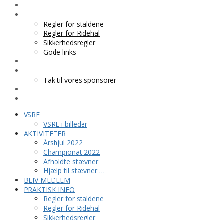
BLIV MEDLEM
PRAKTISK INFO
Regler for staldene
Regler for Ridehal
Sikkerhedsregler
Gode links
KLUBTØJ
SPONSOR
Tak til vores sponsorer
KONTAKT
HESTEPENSION
VSRE
VSRE i billeder
AKTIVITETER
Årshjul 2022
Championat 2022
Afholdte stævner
Hjælp til stævner …
BLIV MEDLEM
PRAKTISK INFO
Regler for staldene
Regler for Ridehal
Sikkerhedsregler