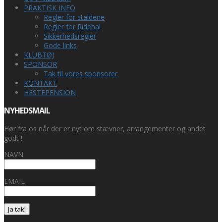
PRAKTISK INFO
Regler for staldene
Regler for Ridehal
Sikkerhedsregler
Gode links
KLUBTØJ
SPONSOR
Tak til vores sponsorer
KONTAKT
HESTEPENSION
NYHEDSMAIL
Hør fra os når der er nyt om stævner, arrangementer og andet
godt !
NAVN
EMAIL
Ja tak!