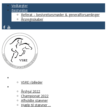
Vedtægter
Bestyrelse
Referat – bestyrelsesmøder & generalforsamlinger
Årsregnskaber
VSRE
VSRE i billeder
AKTIVITETER
Årshjul 2022
Championat 2022
Afholdte stævner
Hjælp til stævner …