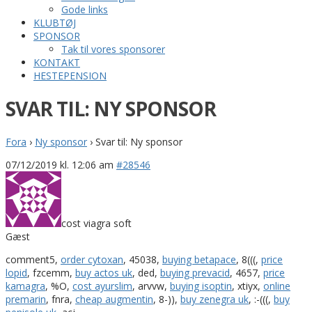
Gode links
KLUBTØJ
SPONSOR
Tak til vores sponsorer
KONTAKT
HESTEPENSION
SVAR TIL: NY SPONSOR
Fora
›
Ny sponsor
›
Svar til: Ny sponsor
07/12/2019 kl. 12:06 am
#28546
cost viagra soft
Gæst
comment5,
order cytoxan
, 45038,
buying betapace
, 8(((,
price
lopid
, fzcemm,
buy actos uk
, ded,
buying prevacid
, 4657,
price
kamagra
, %O,
cost ayurslim
, arvvw,
buying isoptin
, xtiyx,
online
premarin
, fnra,
cheap augmentin
, 8-)),
buy zenegra uk
, :-(((,
buy