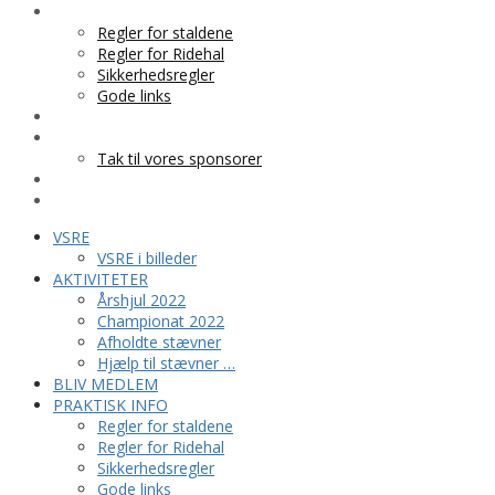
PRAKTISK INFO
Regler for staldene
Regler for Ridehal
Sikkerhedsregler
Gode links
KLUBTØJ
SPONSOR
Tak til vores sponsorer
KONTAKT
HESTEPENSION
VSRE
VSRE i billeder
AKTIVITETER
Årshjul 2022
Championat 2022
Afholdte stævner
Hjælp til stævner …
BLIV MEDLEM
PRAKTISK INFO
Regler for staldene
Regler for Ridehal
Sikkerhedsregler
Gode links