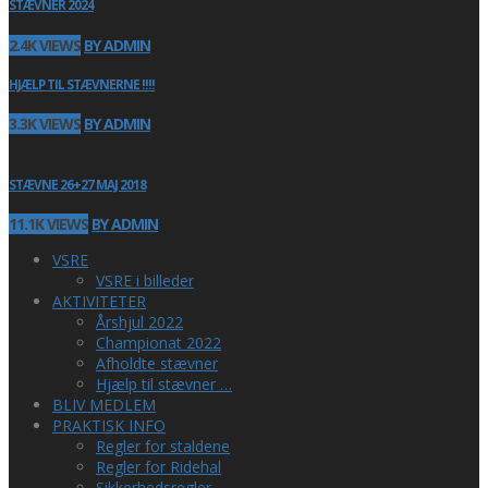
STÆVNER 2024
2.4K VIEWS
BY ADMIN
HJÆLP TIL STÆVNERNE !!!!
3.3K VIEWS
BY ADMIN
STÆVNE 26+27 MAJ 2018
11.1K VIEWS
BY ADMIN
VSRE
VSRE i billeder
AKTIVITETER
Årshjul 2022
Championat 2022
Afholdte stævner
Hjælp til stævner …
BLIV MEDLEM
PRAKTISK INFO
Regler for staldene
Regler for Ridehal
Sikkerhedsregler