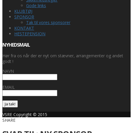
Gode links
KLUBTØJ
SPONSOR
Tak til vores sponsorer
KONTAKT
HESTEPENSION
NYHEDSMAIL
Hør fra os når der er nyt om stævner, arrangementer og andet
godt !
NAVN
EMAIL
Ja tak!
VSRE Copyright © 2015
SHARE