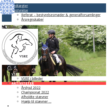
Vedtægter
Bestyrelse
Referat – bestyrelsesmøder & generalforsamlinger
Årsregnskaber
VSRE
VSRE i billeder
AKTIVITETER
Årshjul 2022
Championat 2022
Afholdte stævner
Hjælp til stævner …
BLIV MEDLEM