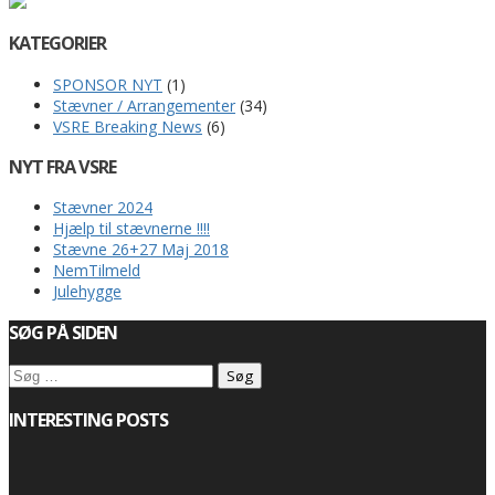
KATEGORIER
SPONSOR NYT
(1)
Stævner / Arrangementer
(34)
VSRE Breaking News
(6)
NYT FRA VSRE
Stævner 2024
Hjælp til stævnerne !!!!
Stævne 26+27 Maj 2018
NemTilmeld
Julehygge
SØG PÅ SIDEN
Søg
efter:
INTERESTING POSTS