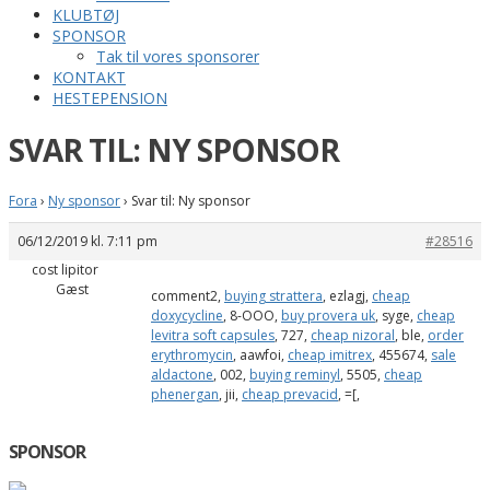
KLUBTØJ
SPONSOR
Tak til vores sponsorer
KONTAKT
HESTEPENSION
SVAR TIL: NY SPONSOR
Fora
›
Ny sponsor
›
Svar til: Ny sponsor
06/12/2019 kl. 7:11 pm
#28516
cost lipitor
Gæst
comment2,
buying strattera
, ezlagj,
cheap
doxycycline
, 8-OOO,
buy provera uk
, syge,
cheap
levitra soft capsules
, 727,
cheap nizoral
, ble,
order
erythromycin
, aawfoi,
cheap imitrex
, 455674,
sale
aldactone
, 002,
buying reminyl
, 5505,
cheap
phenergan
, jii,
cheap prevacid
, =[,
SPONSOR