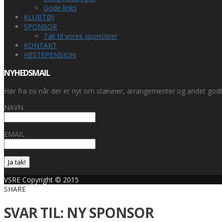
Gode links
KLUBTØJ
SPONSOR
Tak til vores sponsorer
KONTAKT
HESTEPENSION
NYHEDSMAIL
Hør fra os når der er nyt om stævner, arrangementer og andet godt
NAVN
EMAIL
Ja tak!
VSRE Copyright © 2015
SHARE
SVAR TIL: NY SPONSOR