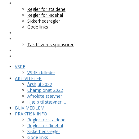
PRAKTISK INFO
Regler for staldene
Regler for Ridehal
Sikkerhedsregler
Gode links
KLUBTØJ
SPONSOR
Tak til vores sponsorer
KONTAKT
HESTEPENSION
VSRE
VSRE i billeder
AKTIVITETER
Årshjul 2022
Championat 2022
Afholdte stævner
Hjælp til stævner …
BLIV MEDLEM
PRAKTISK INFO
Regler for staldene
Regler for Ridehal
Sikkerhedsregler
Gode links