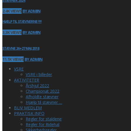
STÆVNER 2024
2.4K VIEWS
BY ADMIN
HJÆLP TIL STÆVNERNE !!!!
3.3K VIEWS
BY ADMIN
STÆVNE 26+27 MAJ 2018
11.1K VIEWS
BY ADMIN
VSRE
VSRE i billeder
AKTIVITETER
Årshjul 2022
Championat 2022
Afholdte stævner
Hjælp til stævner …
BLIV MEDLEM
PRAKTISK INFO
Regler for staldene
Regler for Ridehal
Sikkerhedsregler