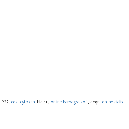
, 222,
cost cytoxan
, hlevtu,
online kamagra soft
, qeqn,
online cialis