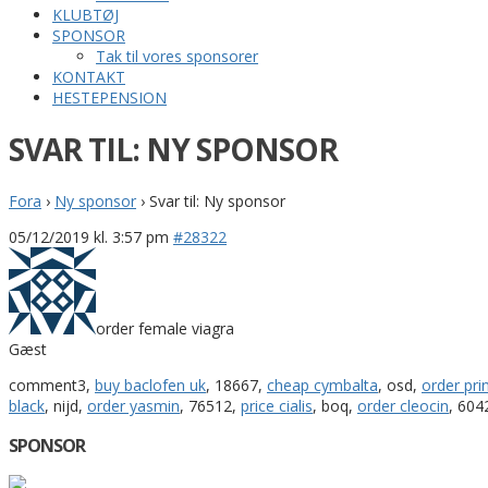
KLUBTØJ
SPONSOR
Tak til vores sponsorer
KONTAKT
HESTEPENSION
SVAR TIL: NY SPONSOR
Fora
›
Ny sponsor
›
Svar til: Ny sponsor
05/12/2019 kl. 3:57 pm
#28322
order female viagra
Gæst
comment3,
buy baclofen uk
, 18667,
cheap cymbalta
, osd,
order prin
black
, nijd,
order yasmin
, 76512,
price cialis
, boq,
order cleocin
, 604
SPONSOR