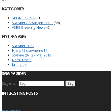
KATEGORIER
SPONSOR NYT
(1)
Stævner / Arrangementer
(34)
VSRE Breaking News
(6)
NYT FRA VSRE
Stævner 2024
Hjælp til stævnerne !!!!
Stævne 26+27 Maj 2018
NemTilmeld
Julehygge
SØG PÅ SIDEN
Søg efter:
INTERESTING POSTS