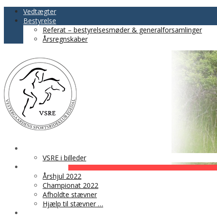
Vedtægter
Bestyrelse
Referat – bestyrelsesmøder & generalforsamlinger
Årsregnskaber
VSRE
VSRE i billeder
AKTIVITETER
Årshjul 2022
Championat 2022
Afholdte stævner
Hjælp til stævner …
BLIV MEDLEM