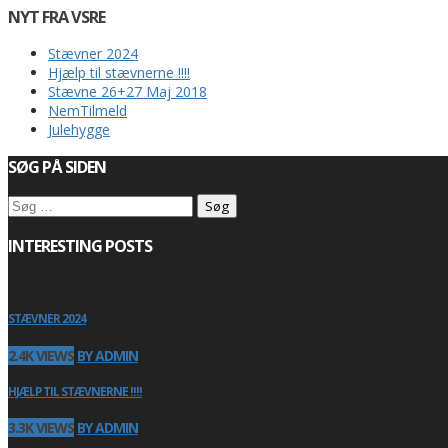
NYT FRA VSRE
Stævner 2024
Hjælp til stævnerne !!!!
Stævne 26+27 Maj 2018
NemTilmeld
Julehygge
SØG PÅ SIDEN
Søg
efter:
INTERESTING POSTS
STÆVNER 2024
2.4K VIEWS
BY ADMIN
HJÆLP TIL STÆVNERNE !!!!
3.3K VIEWS
BY ADMIN