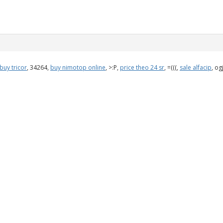
buy tricor
, 34264,
buy nimotop online
, >:P,
price theo 24 sr
, =(((,
sale alfacip
, og