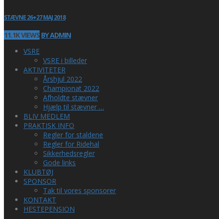
STÆVNE 26+27 MAJ 2018
11.1K VIEWS
BY ADMIN
VSRE
VSRE i billeder
AKTIVITETER
Årshjul 2022
Championat 2022
Afholdte stævner
Hjælp til stævner …
BLIV MEDLEM
PRAKTISK INFO
Regler for staldene
Regler for Ridehal
Sikkerhedsregler
Gode links
KLUBTØJ
SPONSOR
Tak til vores sponsorer
KONTAKT
HESTEPENSION