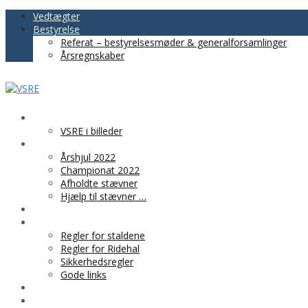
Vedtægter
Bestyrelse
Referat – bestyrelsesmøder & generalforsamlinger
Årsregnskaber
VSRE
VSRE i billeder
AKTIVITETER
Årshjul 2022
Championat 2022
Afholdte stævner
Hjælp til stævner …
BLIV MEDLEM
PRAKTISK INFO
Regler for staldene
Regler for Ridehal
Sikkerhedsregler
Gode links
KLUBTØJ
SPONSOR