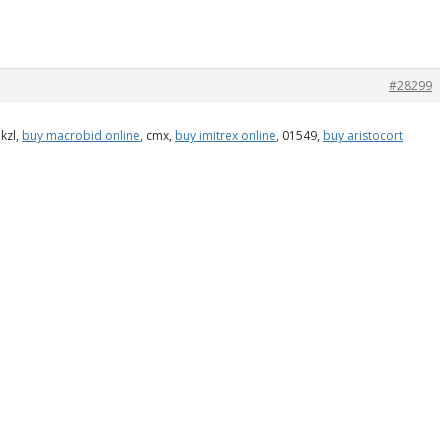
#28299
jkzl,
buy macrobid online
, cmx,
buy imitrex online
, 01549,
buy aristocort