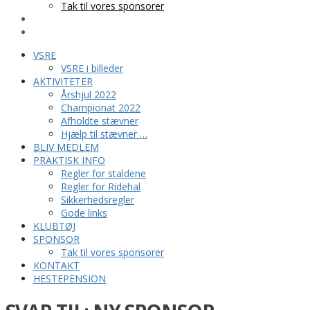
Tak til vores sponsorer
KONTAKT
HESTEPENSION
VSRE
VSRE i billeder
AKTIVITETER
Årshjul 2022
Championat 2022
Afholdte stævner
Hjælp til stævner …
BLIV MEDLEM
PRAKTISK INFO
Regler for staldene
Regler for Ridehal
Sikkerhedsregler
Gode links
KLUBTØJ
SPONSOR
Tak til vores sponsorer
KONTAKT
HESTEPENSION