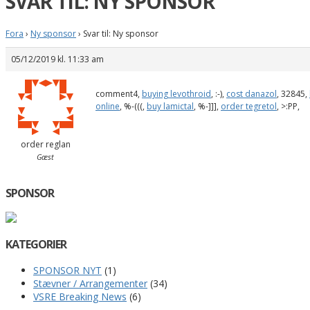
SVAR TIL: NY SPONSOR
Fora
›
Ny sponsor
›
Svar til: Ny sponsor
05/12/2019 kl. 11:33 am
comment4,
buying levothroid
, :-),
cost danazol
, 32845,
online
, %-(((,
buy lamictal
, %-]]],
order tegretol
, >:PP,
order reglan
Gæst
SPONSOR
KATEGORIER
SPONSOR NYT
(1)
Stævner / Arrangementer
(34)
VSRE Breaking News
(6)