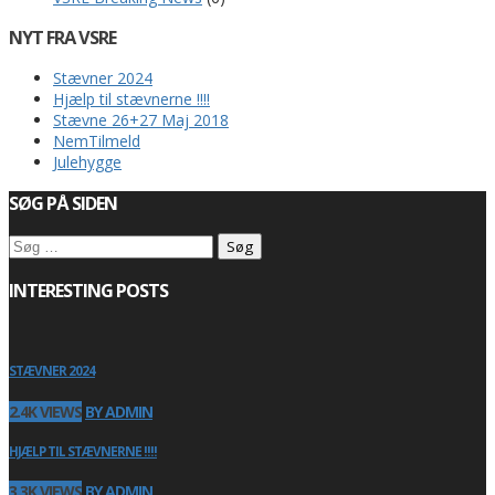
NYT FRA VSRE
Stævner 2024
Hjælp til stævnerne !!!!
Stævne 26+27 Maj 2018
NemTilmeld
Julehygge
SØG PÅ SIDEN
Søg
efter:
INTERESTING POSTS
STÆVNER 2024
2.4K VIEWS
BY ADMIN
HJÆLP TIL STÆVNERNE !!!!
3.3K VIEWS
BY ADMIN