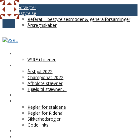
Vedtægter
Bestyrelse
Referat – bestyrelsesmøder & generalforsamlinger
Årsregnskaber
VSRE
VSRE i billeder
AKTIVITETER
Årshjul 2022
Championat 2022
Afholdte stævner
Hjælp til stævner …
BLIV MEDLEM
PRAKTISK INFO
Regler for staldene
Regler for Ridehal
Sikkerhedsregler
Gode links
KLUBTØJ
SPONSOR