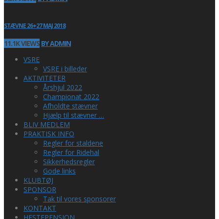
STÆVNE 26+27 MAJ 2018
11.1K VIEWS
BY ADMIN
VSRE
VSRE i billeder
AKTIVITETER
Årshjul 2022
Championat 2022
Afholdte stævner
Hjælp til stævner …
BLIV MEDLEM
PRAKTISK INFO
Regler for staldene
Regler for Ridehal
Sikkerhedsregler
Gode links
KLUBTØJ
SPONSOR
Tak til vores sponsorer
KONTAKT
HESTEPENSION