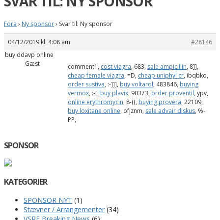
SVAR TIL: NY SPONSOR
Fora
›
Ny sponsor
›
Svar til: Ny sponsor
04/12/2019 kl. 4:08 am
#28146
buy ddavp online
Gæst
comment1,
cost viagra
, 683,
sale ampicillin
, 8]],
cheap female viagra
, =D,
cheap uniphyl cr
, ibqbko,
order sustiva
, :-]]],
buy voltarol
, 483846,
buying
vermox
, :-[,
buy plavix
, 90373,
order proventil
, ypv,
online erythromycin
, 8-((,
buying provera
, 22109,
buy loxitane online
, ofjznm,
sale advair diskus
, %-
PP,
SPONSOR
KATEGORIER
SPONSOR NYT
(1)
Stævner / Arrangementer
(34)
VSRE Breaking News
(6)