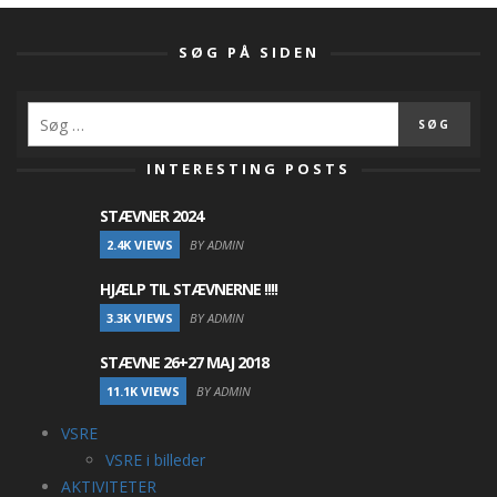
SØG PÅ SIDEN
INTERESTING POSTS
STÆVNER 2024
2.4K VIEWS
BY ADMIN
HJÆLP TIL STÆVNERNE !!!!
3.3K VIEWS
BY ADMIN
STÆVNE 26+27 MAJ 2018
11.1K VIEWS
BY ADMIN
VSRE
VSRE i billeder
AKTIVITETER