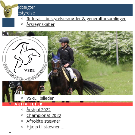
Vedtægter
Bestyrelse
Referat – bestyrelsesmøder & generalforsamlinger
Årsregnskaber
VSRE
VSRE i billeder
AKTIVITETER
Årshjul 2022
Championat 2022
Afholdte stævner
Hjælp til stævner …
BLIV MEDLEM