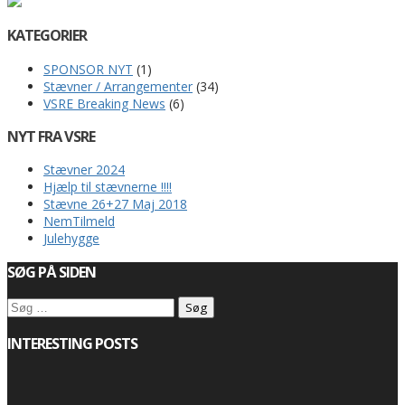
KATEGORIER
SPONSOR NYT
(1)
Stævner / Arrangementer
(34)
VSRE Breaking News
(6)
NYT FRA VSRE
Stævner 2024
Hjælp til stævnerne !!!!
Stævne 26+27 Maj 2018
NemTilmeld
Julehygge
SØG PÅ SIDEN
Søg
efter:
INTERESTING POSTS