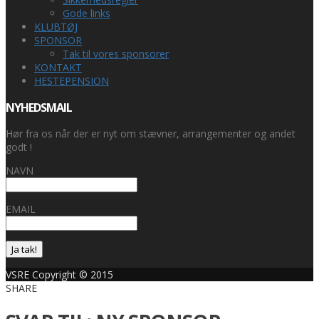
Gode links
KLUBTØJ
SPONSOR
Tak til vores sponsorer
KONTAKT
HESTEPENSION
NYHEDSMAIL
Hør fra os når der er nyt om stævner, arrangementer og andet
godt !
NAVN
EMAIL
Ja tak!
VSRE Copyright © 2015
SHARE