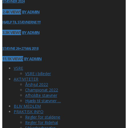
STÆVNER 2024
2.4K VIEWS
BY ADMIN
HJÆLP TIL STÆVNERNE !!!!
3.3K VIEWS
BY ADMIN
STÆVNE 26+27 MAJ 2018
11.1K VIEWS
BY ADMIN
VSRE
VSRE i billeder
AKTIVITETER
Årshjul 2022
Championat 2022
Afholdte stævner
Hjælp til stævner …
BLIV MEDLEM
PRAKTISK INFO
Regler for staldene
Regler for Ridehal
Sikkerhedsregler