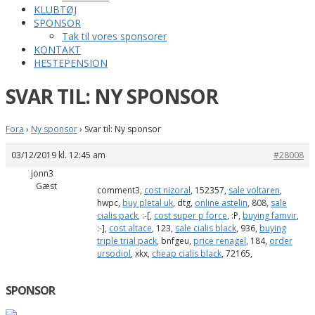
KLUBTØJ
SPONSOR
Tak til vores sponsorer
KONTAKT
HESTEPENSION
SVAR TIL: NY SPONSOR
Fora
›
Ny sponsor
›
Svar til: Ny sponsor
03/12/2019 kl. 12:45 am
#28008
jonn3
Gæst
comment3,
cost nizoral
, 152357,
sale voltaren
,
hwpc,
buy pletal uk
, dtg,
online astelin
, 808,
sale
cialis pack
, :-[,
cost super p force
, :P,
buying famvir
,
:-],
cost altace
, 123,
sale cialis black
, 936,
buying
triple trial pack
, bnfgeu,
price renagel
, 184,
order
ursodiol
, xkx,
cheap cialis black
, 72165,
SPONSOR