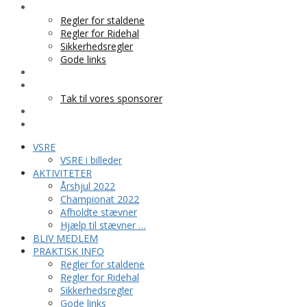
PRAKTISK INFO
Regler for staldene
Regler for Ridehal
Sikkerhedsregler
Gode links
KLUBTØJ
SPONSOR
Tak til vores sponsorer
KONTAKT
HESTEPENSION
VSRE
VSRE i billeder
AKTIVITETER
Årshjul 2022
Championat 2022
Afholdte stævner
Hjælp til stævner …
BLIV MEDLEM
PRAKTISK INFO
Regler for staldene
Regler for Ridehal
Sikkerhedsregler
Gode links