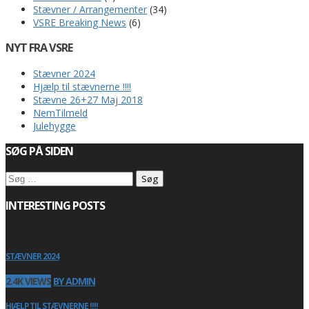
Stævner / Arrangementer
(34)
VSRE Breaking News
(6)
NYT FRA VSRE
Stævner 2024
Hjælp til stævnerne !!!!
Stævne 26+27 Maj 2018
NemTilmeld
Julehygge
SØG PÅ SIDEN
Søg
efter:
INTERESTING POSTS
STÆVNER 2024
2.4K VIEWS
BY ADMIN
HJÆLP TIL STÆVNERNE !!!!