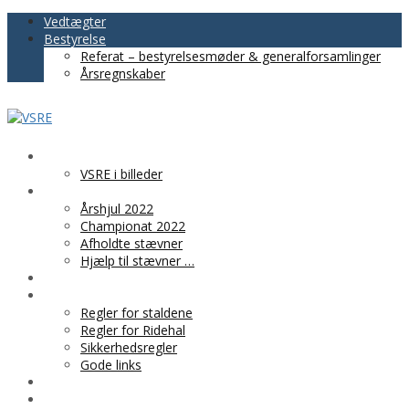
Vedtægter
Bestyrelse
Referat – bestyrelsesmøder & generalforsamlinger
Årsregnskaber
VSRE
VSRE i billeder
AKTIVITETER
Årshjul 2022
Championat 2022
Afholdte stævner
Hjælp til stævner …
BLIV MEDLEM
PRAKTISK INFO
Regler for staldene
Regler for Ridehal
Sikkerhedsregler
Gode links
KLUBTØJ
SPONSOR