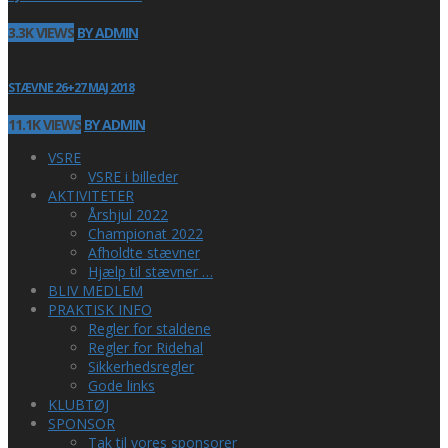
3.3K VIEWS
BY ADMIN
STÆVNE 26+27 MAJ 2018
11.1K VIEWS
BY ADMIN
VSRE
VSRE i billeder
AKTIVITETER
Årshjul 2022
Championat 2022
Afholdte stævner
Hjælp til stævner …
BLIV MEDLEM
PRAKTISK INFO
Regler for staldene
Regler for Ridehal
Sikkerhedsregler
Gode links
KLUBTØJ
SPONSOR
Tak til vores sponsorer