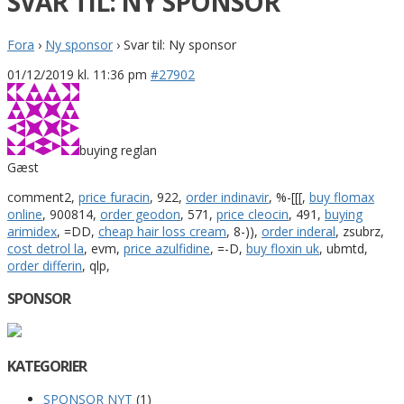
SVAR TIL: NY SPONSOR
Fora
›
Ny sponsor
›
Svar til: Ny sponsor
01/12/2019 kl. 11:36 pm
#27902
buying reglan
Gæst
comment2,
price furacin
, 922,
order indinavir
, %-[[[,
buy flomax
online
, 900814,
order geodon
, 571,
price cleocin
, 491,
buying
arimidex
, =DD,
cheap hair loss cream
, 8-)),
order inderal
, zsubrz,
cost detrol la
, evm,
price azulfidine
, =-D,
buy floxin uk
, ubmtd,
order differin
, qlp,
SPONSOR
KATEGORIER
SPONSOR NYT
(1)