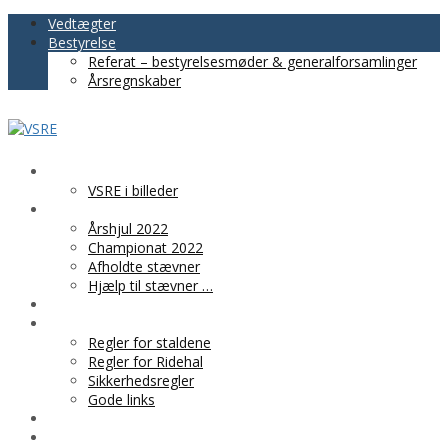
Vedtægter
Bestyrelse
Referat – bestyrelsesmøder & generalforsamlinger
Årsregnskaber
VSRE
VSRE i billeder
AKTIVITETER
Årshjul 2022
Championat 2022
Afholdte stævner
Hjælp til stævner …
BLIV MEDLEM
PRAKTISK INFO
Regler for staldene
Regler for Ridehal
Sikkerhedsregler
Gode links
KLUBTØJ
SPONSOR