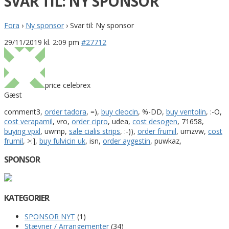
SVAR TIL: NY SPONSOR
Fora
›
Ny sponsor
›
Svar til: Ny sponsor
29/11/2019 kl. 2:09 pm
#27712
price celebrex
Gæst
comment3,
order tadora
, =),
buy cleocin
, %-DD,
buy ventolin
, :-O,
cost verapamil
, vro,
order cipro
, udea,
cost desogen
, 71658,
buying vpxl
, uwmp,
sale cialis strips
, :-)),
order frumil
, umzvw,
cost
frumil
, >:],
buy fulvicin uk
, isn,
order aygestin
, puwkaz,
SPONSOR
KATEGORIER
SPONSOR NYT
(1)
Stævner / Arrangementer
(34)