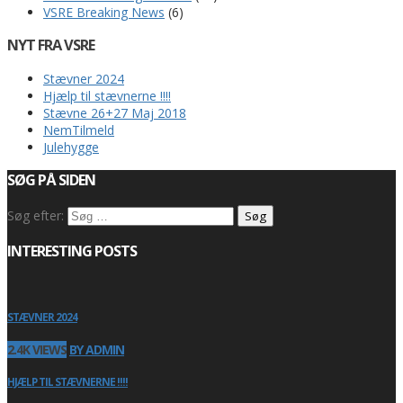
VSRE Breaking News
(6)
NYT FRA VSRE
Stævner 2024
Hjælp til stævnerne !!!!
Stævne 26+27 Maj 2018
NemTilmeld
Julehygge
SØG PÅ SIDEN
Søg efter:
INTERESTING POSTS
STÆVNER 2024
2.4K VIEWS
BY ADMIN
HJÆLP TIL STÆVNERNE !!!!