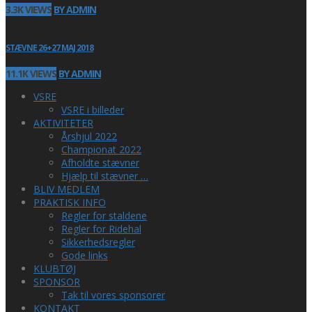
3.3K VIEWS
BY ADMIN
STÆVNE 26+27 MAJ 2018
11.1K VIEWS
BY ADMIN
VSRE
VSRE i billeder
AKTIVITETER
Årshjul 2022
Championat 2022
Afholdte stævner
Hjælp til stævner …
BLIV MEDLEM
PRAKTISK INFO
Regler for staldene
Regler for Ridehal
Sikkerhedsregler
Gode links
KLUBTØJ
SPONSOR
Tak til vores sponsorer
KONTAKT