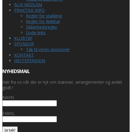
BLIV MEDLEM
PRAKTISK INFO
Regler for staldene
Regler for Ridehal
Sikkerhedsregler
Gode links
KLUBTØJ
SPONSOR
Tak til vores sponsorer
KONTAKT
HESTEPENSION
NYHEDSMAIL
Hør fra os når der er nyt om stævner, arrangementer og andet
godt !
NAVN
EMAIL
Ja tak!