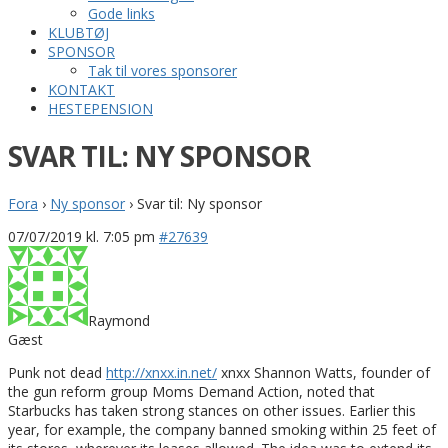
Gode links
KLUBTØJ
SPONSOR
Tak til vores sponsorer
KONTAKT
HESTEPENSION
SVAR TIL: NY SPONSOR
Fora
›
Ny sponsor
›
Svar til: Ny sponsor
07/07/2019 kl. 7:05 pm
#27639
Raymond
Gæst
Punk not dead
http://xnxx.in.net/
xnxx Shannon Watts, founder of
the gun reform group Moms Demand Action, noted that
Starbucks has taken strong stances on other issues. Earlier this
year, for example, the company banned smoking within 25 feet of