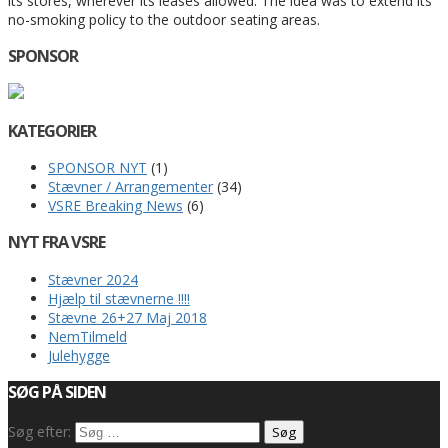
its stores, wherever its leases allowed. The idea was to extend its
no-smoking policy to the outdoor seating areas.
SPONSOR
KATEGORIER
SPONSOR NYT
(1)
Stævner / Arrangementer
(34)
VSRE Breaking News
(6)
NYT FRA VSRE
Stævner 2024
Hjælp til stævnerne !!!!
Stævne 26+27 Maj 2018
NemTilmeld
Julehygge
SØG PÅ SIDEN
Søg efter: