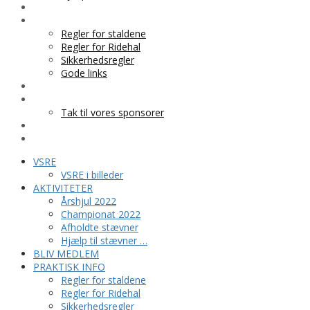
BLIV MEDLEM
PRAKTISK INFO
Regler for staldene
Regler for Ridehal
Sikkerhedsregler
Gode links
KLUBTØJ
SPONSOR
Tak til vores sponsorer
KONTAKT
HESTEPENSION
VSRE
VSRE i billeder
AKTIVITETER
Årshjul 2022
Championat 2022
Afholdte stævner
Hjælp til stævner …
BLIV MEDLEM
PRAKTISK INFO
Regler for staldene
Regler for Ridehal
Sikkerhedsregler