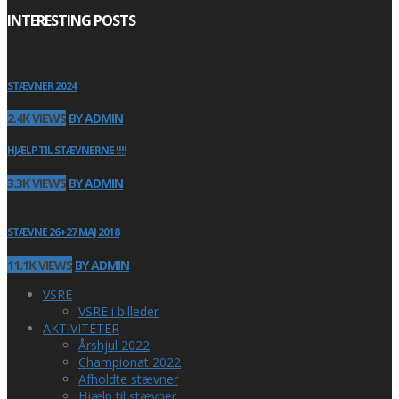
INTERESTING POSTS
STÆVNER 2024
2.4K VIEWS
BY ADMIN
HJÆLP TIL STÆVNERNE !!!!
3.3K VIEWS
BY ADMIN
STÆVNE 26+27 MAJ 2018
11.1K VIEWS
BY ADMIN
VSRE
VSRE i billeder
AKTIVITETER
Årshjul 2022
Championat 2022
Afholdte stævner
Hjælp til stævner …