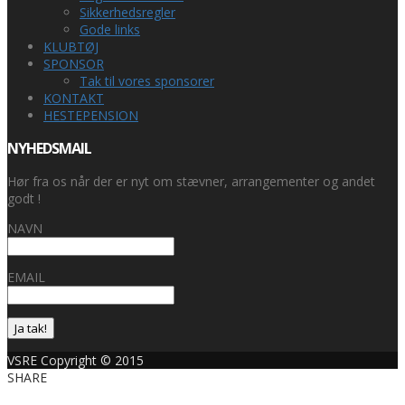
Sikkerhedsregler
Gode links
KLUBTØJ
SPONSOR
Tak til vores sponsorer
KONTAKT
HESTEPENSION
NYHEDSMAIL
Hør fra os når der er nyt om stævner, arrangementer og andet
godt !
NAVN
EMAIL
Ja tak!
VSRE Copyright © 2015
SHARE