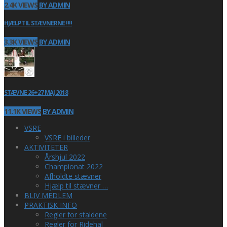
2.4K VIEWS
BY ADMIN
HJÆLP TIL STÆVNERNE !!!!
3.3K VIEWS
BY ADMIN
STÆVNE 26+27 MAJ 2018
11.1K VIEWS
BY ADMIN
VSRE
VSRE i billeder
AKTIVITETER
Årshjul 2022
Championat 2022
Afholdte stævner
Hjælp til stævner …
BLIV MEDLEM
PRAKTISK INFO
Regler for staldene
Regler for Ridehal