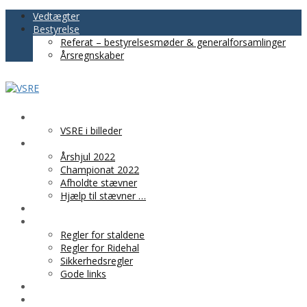
Vedtægter
Bestyrelse
Referat – bestyrelsesmøder & generalforsamlinger
Årsregnskaber
VSRE
VSRE i billeder
AKTIVITETER
Årshjul 2022
Championat 2022
Afholdte stævner
Hjælp til stævner …
BLIV MEDLEM
PRAKTISK INFO
Regler for staldene
Regler for Ridehal
Sikkerhedsregler
Gode links
KLUBTØJ
SPONSOR