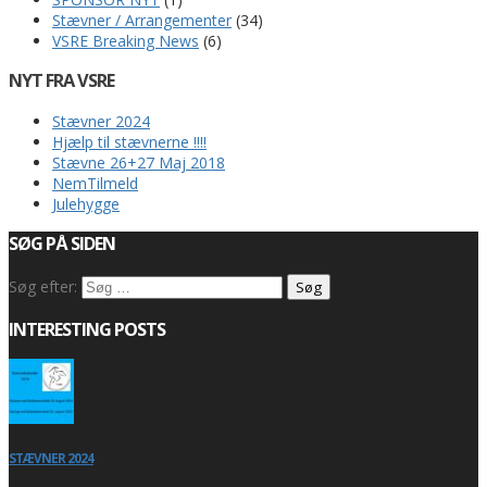
Stævner / Arrangementer
(34)
VSRE Breaking News
(6)
NYT FRA VSRE
Stævner 2024
Hjælp til stævnerne !!!!
Stævne 26+27 Maj 2018
NemTilmeld
Julehygge
SØG PÅ SIDEN
Søg efter:
INTERESTING POSTS
STÆVNER 2024