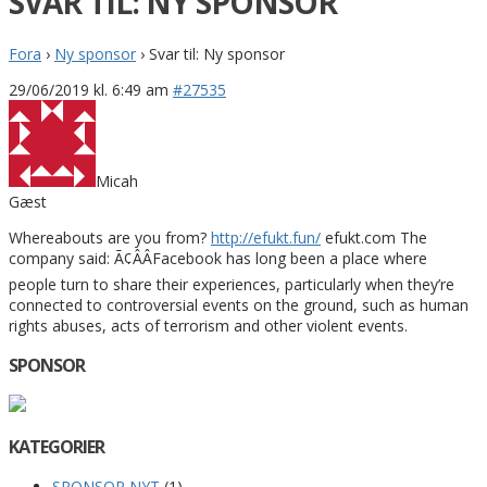
SVAR TIL: NY SPONSOR
Fora
›
Ny sponsor
›
Svar til: Ny sponsor
29/06/2019 kl. 6:49 am
#27535
Micah
Gæst
Whereabouts are you from?
http://efukt.fun/
efukt.com The
company said: Ã¢ÂÂFacebook has long been a place where
people turn to share their experiences, particularly when they’re
connected to controversial events on the ground, such as human
rights abuses, acts of terrorism and other violent events.
SPONSOR
KATEGORIER
SPONSOR NYT
(1)