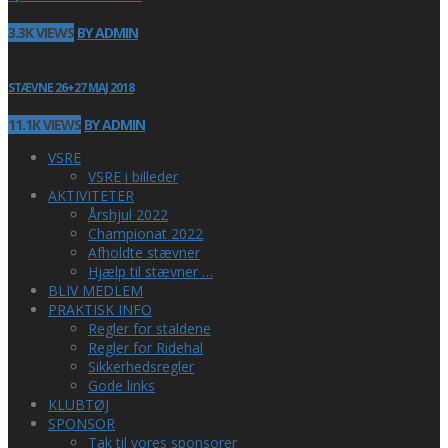
3.3K VIEWS
BY ADMIN
STÆVNE 26+27 MAJ 2018
11.1K VIEWS
BY ADMIN
VSRE
VSRE i billeder
AKTIVITETER
Årshjul 2022
Championat 2022
Afholdte stævner
Hjælp til stævner …
BLIV MEDLEM
PRAKTISK INFO
Regler for staldene
Regler for Ridehal
Sikkerhedsregler
Gode links
KLUBTØJ
SPONSOR
Tak til vores sponsorer