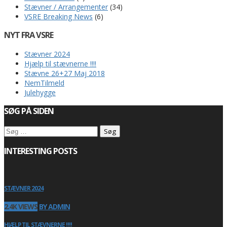
Stævner / Arrangementer
(34)
VSRE Breaking News
(6)
NYT FRA VSRE
Stævner 2024
Hjælp til stævnerne !!!!
Stævne 26+27 Maj 2018
NemTilmeld
Julehygge
SØG PÅ SIDEN
Søg
efter:
INTERESTING POSTS
STÆVNER 2024
2.4K VIEWS
BY ADMIN
HJÆLP TIL STÆVNERNE !!!!