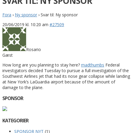
SVAR TIL: NY SPONSOR
Fora
›
Ny sponsor
›
Svar til: Ny sponsor
20/06/2019 kl. 10:20 am
#27509
Rosario
Gæst
How long are you planning to stay here?
madthumbs
Federal
investigators decided Tuesday to pursue a full investigation of the
Southwest Airlines jet that had its nose gear collapse while landing
at New York’s LaGuardia airport because of the amount of
damage to the plane.
SPONSOR
KATEGORIER
SPONSOR NYT
(1)