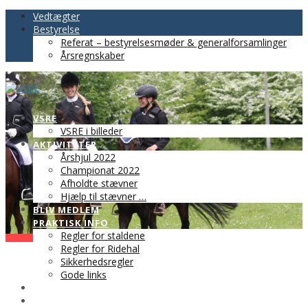
Vedtægter
Bestyrelse
Referat – bestyrelsesmøder & generalforsamlinger
Årsregnskaber
VSRE
VSRE i billeder
AKTIVITETER
Årshjul 2022
Championat 2022
Afholdte stævner
Hjælp til stævner …
BLIV MEDLEM
PRAKTISK INFO
Regler for staldene
Regler for Ridehal
Sikkerhedsregler
Gode links
KLUBTØJ
SPONSOR