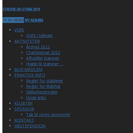
STÆVNE 26+27 MAJ 2018
11.1K VIEWS
BY ADMIN
VSRE
VSRE i billeder
AKTIVITETER
Årshjul 2022
Championat 2022
Afholdte stævner
Hjælp til stævner …
BLIV MEDLEM
PRAKTISK INFO
Regler for staldene
Regler for Ridehal
Sikkerhedsregler
Gode links
KLUBTØJ
SPONSOR
Tak til vores sponsorer
KONTAKT
HESTEPENSION