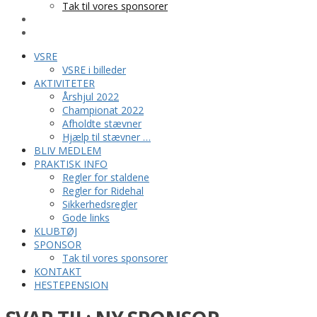
Tak til vores sponsorer
KONTAKT
HESTEPENSION
VSRE
VSRE i billeder
AKTIVITETER
Årshjul 2022
Championat 2022
Afholdte stævner
Hjælp til stævner …
BLIV MEDLEM
PRAKTISK INFO
Regler for staldene
Regler for Ridehal
Sikkerhedsregler
Gode links
KLUBTØJ
SPONSOR
Tak til vores sponsorer
KONTAKT
HESTEPENSION