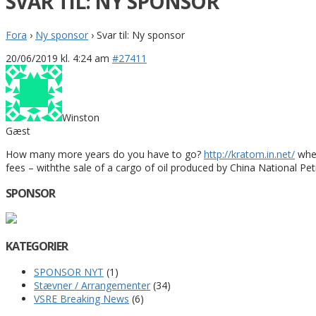
SVAR TIL: NY SPONSOR
Fora
›
Ny sponsor
›
Svar til: Ny sponsor
20/06/2019 kl. 4:24 am
#27411
Winston
Gæst
How many more years do you have to go?
http://kratom.in.net/
wher
fees – withthe sale of a cargo of oil produced by China National Pe
SPONSOR
KATEGORIER
SPONSOR NYT
(1)
Stævner / Arrangementer
(34)
VSRE Breaking News
(6)