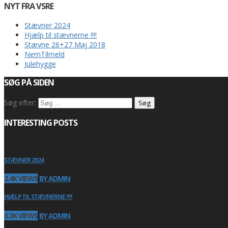
NYT FRA VSRE
Stævner 2024
Hjælp til stævnerne !!!!
Stævne 26+27 Maj 2018
NemTilmeld
Julehygge
SØG PÅ SIDEN
Søg efter:
INTERESTING POSTS
STÆVNER 2024
2.4K VIEWS
BY ADMIN
HJÆLP TIL STÆVNERNE !!!!
3.3K VIEWS
BY ADMIN