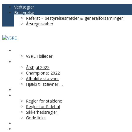
Vedtægter
Bestyrelse
Referat – bestyrelsesmøder & generalforsamlinger
Årsregnskaber
VSRE
VSRE i billeder
AKTIVITETER
Årshjul 2022
Championat 2022
Afholdte stævner
Hjælp til stævner …
BLIV MEDLEM
PRAKTISK INFO
Regler for staldene
Regler for Ridehal
Sikkerhedsregler
Gode links
KLUBTØJ
SPONSOR