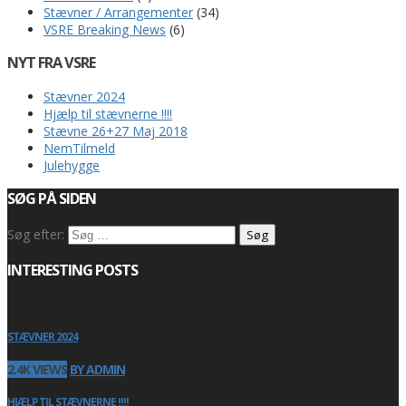
Stævner / Arrangementer
(34)
VSRE Breaking News
(6)
NYT FRA VSRE
Stævner 2024
Hjælp til stævnerne !!!!
Stævne 26+27 Maj 2018
NemTilmeld
Julehygge
SØG PÅ SIDEN
Søg efter:
INTERESTING POSTS
STÆVNER 2024
2.4K VIEWS
BY ADMIN
HJÆLP TIL STÆVNERNE !!!!