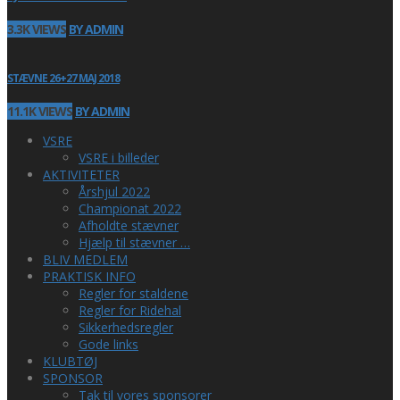
3.3K VIEWS
BY ADMIN
STÆVNE 26+27 MAJ 2018
11.1K VIEWS
BY ADMIN
VSRE
VSRE i billeder
AKTIVITETER
Årshjul 2022
Championat 2022
Afholdte stævner
Hjælp til stævner …
BLIV MEDLEM
PRAKTISK INFO
Regler for staldene
Regler for Ridehal
Sikkerhedsregler
Gode links
KLUBTØJ
SPONSOR
Tak til vores sponsorer