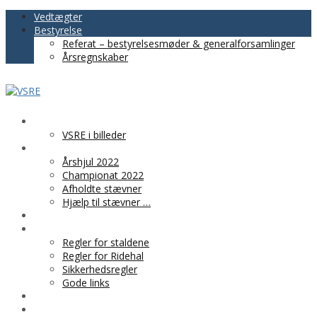
Vedtægter
Bestyrelse
Referat – bestyrelsesmøder & generalforsamlinger
Årsregnskaber
VSRE
VSRE i billeder
AKTIVITETER
Årshjul 2022
Championat 2022
Afholdte stævner
Hjælp til stævner …
BLIV MEDLEM
PRAKTISK INFO
Regler for staldene
Regler for Ridehal
Sikkerhedsregler
Gode links
KLUBTØJ
SPONSOR